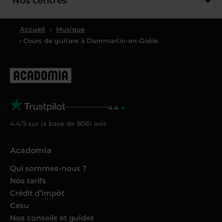
Nos centres
Accueil
›
Musique
› Cours de guitare à Dammartin-en-Goële
4.4
4.4/5 sur la base de
8061
avis
Acadomia
Qui sommes-nous ?
Nos tarifs
Crédit d’impôt
Cesu
Nos conseils et guides