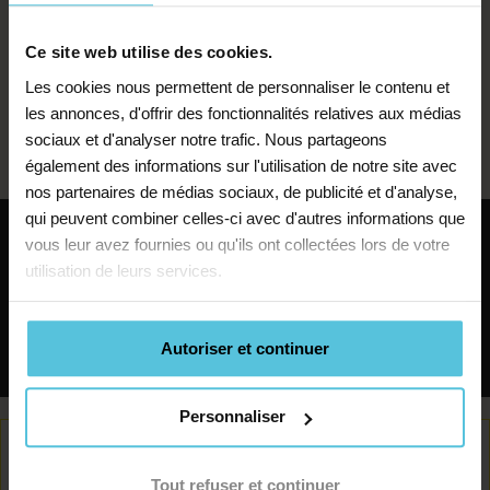
équipe pédagogique passionnée et transmettez à vos
Nous planifions
élèves tout ce que vous avez appris. Aidez-les à
Ce site web utilise des cookies.
progresser et à découvrir le plaisir de jouer de la
ensemble des
Les cookies nous permettent de personnaliser le contenu et
guitare !
les annonces, d'offrir des fonctionnalités relatives aux médias
échanges réguliers
sociaux et d'analyser notre trafic. Nous partageons
également des informations sur l'utilisation de notre site avec
Pour suivre vos progrès, je fais le point
nos partenaires de médias sociaux, de publicité et d'analyse,
qui peuvent combiner celles-ci avec d'autres informations que
avec votre enseignant et vous rappelle
Devenir prof de musique
vous leur avez fournies ou qu'ils ont collectées lors de votre
pour m’assurer que les cours
utilisation de leurs services.
répondent bien à vos objectifs.
à Dammartin-en-Goële
Rechercher
Autoriser et continuer
Personnaliser
Tout refuser et continuer