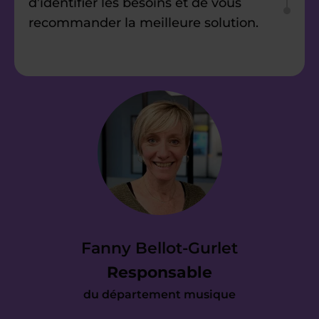
d’identifier les besoins et de vous
recommander la meilleure solution.
Étape 2
Nous vous envoyons
une proposition
d’accompagnement
Vous avez reçu notre devis et il répond
à vos attentes ? Parfait. Dès
Fanny Bellot-Gurlet
maintenant, nous prenons en charge
Responsable
toute l’organisation pour mettre en
du département musique
place votre cours le plus tôt possible.