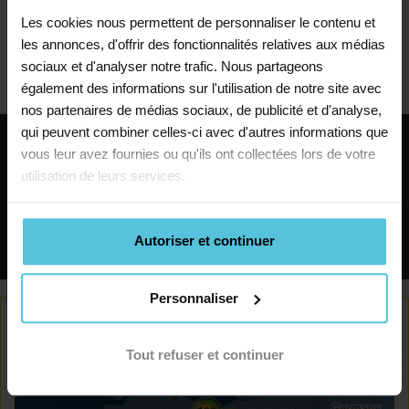
communiquer votre passion pour cet instrument.
Les cookies nous permettent de personnaliser le contenu et
Nous planifions
Développez le talent de vos guitaristes en herbe !
les annonces, d'offrir des fonctionnalités relatives aux médias
ensemble des
sociaux et d'analyser notre trafic. Nous partageons
également des informations sur l'utilisation de notre site avec
échanges réguliers
nos partenaires de médias sociaux, de publicité et d'analyse,
qui peuvent combiner celles-ci avec d'autres informations que
Devenir prof de musique
vous leur avez fournies ou qu'ils ont collectées lors de votre
Pour suivre vos progrès, je fais le point
utilisation de leurs services.
à Chambourcy
avec votre enseignant et vous rappelle
pour m’assurer que les cours
Rechercher
répondent bien à vos objectifs.
Autoriser et continuer
Personnaliser
Tout refuser et continuer