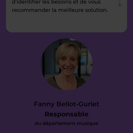
d’identifier les besoins et de vous
recommander la meilleure solution.
Étape 2
Nous vous envoyons
une proposition
d’accompagnement
Vous avez reçu notre devis et il répond
à vos attentes ? Parfait. Dès
Fanny Bellot-Gurlet
maintenant, nous prenons en charge
Responsable
toute l’organisation pour mettre en
du département musique
place votre cours le plus tôt possible.