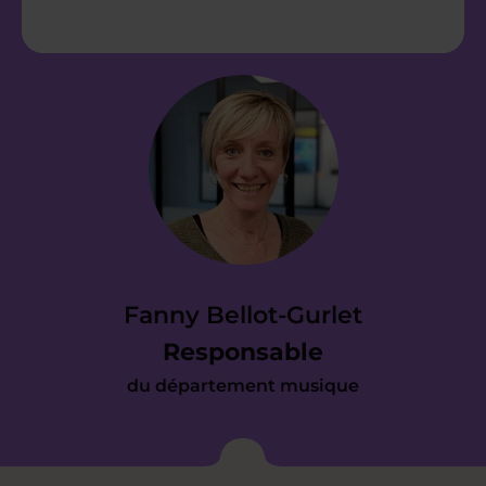
Étape 2
Nous vous envoyons
une proposition
d’accompagnement
Vous avez reçu notre devis et il répond
à vos attentes ? Parfait. Dès
Fanny Bellot-Gurlet
maintenant, nous prenons en charge
Responsable
toute l’organisation pour mettre en
du département musique
place votre cours le plus tôt possible.
Étape 3