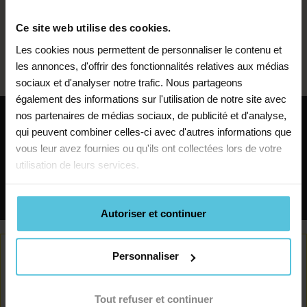
dynamique pour proposer des leçons de guitare à
ensemble des
Bougival et faire vivre votre passion pour cet
Ce site web utilise des cookies.
échanges réguliers
instrument. Développez le talent de vos futurs élèves !
Les cookies nous permettent de personnaliser le contenu et
les annonces, d'offrir des fonctionnalités relatives aux médias
Pour suivre vos progrès, je fais le point
sociaux et d'analyser notre trafic. Nous partageons
également des informations sur l'utilisation de notre site avec
avec votre enseignant et vous rappelle
nos partenaires de médias sociaux, de publicité et d'analyse,
pour m’assurer que les cours
Devenir prof de musique
qui peuvent combiner celles-ci avec d'autres informations que
répondent bien à vos objectifs.
vous leur avez fournies ou qu'ils ont collectées lors de votre
à Bougival
utilisation de leurs services.
Rechercher
Autoriser et continuer
Personnaliser
Tout refuser et continuer