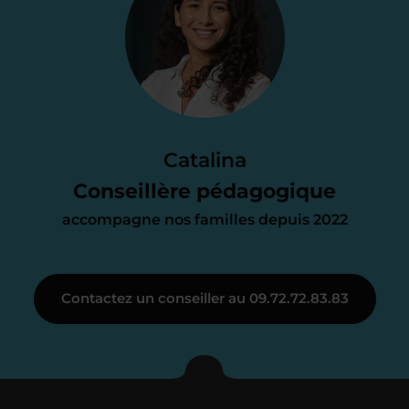
Je vous envoie une
proposition
d’accompagnement
Le devis reçu vous convient ? C’est
parfait. À partir de maintenant nous
Catalina
nous occupons de tout.
Conseillère pédagogique
accompagne nos familles depuis 2022
Étape 3
Contactez un conseiller au 09.72.72.83.83
Je vous présente votre
enseignant sous 72
heures maximum