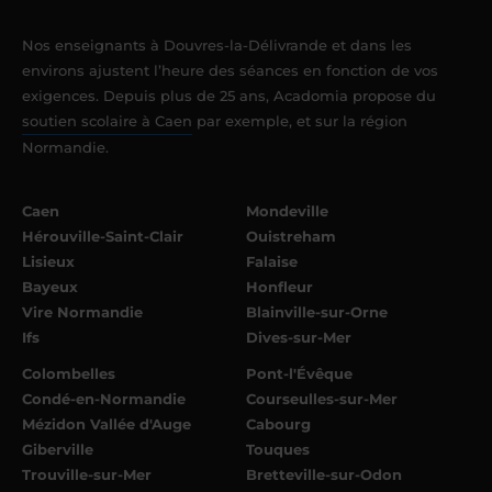
Nos enseignants à Douvres-la-Délivrande et dans les
environs ajustent l’heure des séances en fonction de vos
exigences. Depuis plus de 25 ans, Acadomia propose du
soutien scolaire à Caen
par exemple, et sur la région
Normandie.
Caen
Mondeville
Hérouville-Saint-Clair
Ouistreham
Lisieux
Falaise
Bayeux
Honfleur
Vire Normandie
Blainville-sur-Orne
Ifs
Dives-sur-Mer
Colombelles
Pont-l'Évêque
Condé-en-Normandie
Courseulles-sur-Mer
Mézidon Vallée d'Auge
Cabourg
Giberville
Touques
Trouville-sur-Mer
Bretteville-sur-Odon