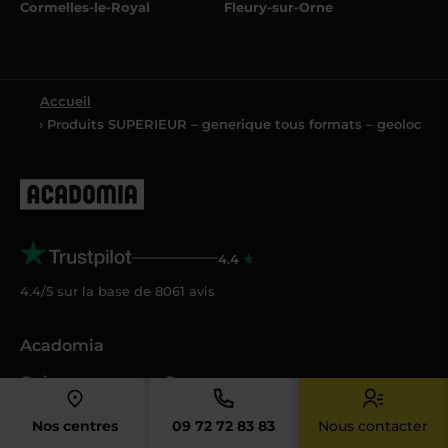
Cormelles-le-Royal
Fleury-sur-Orne
Accueil
› Produits SUPERIEUR – generique tous formats – geoloc
4.4
4.4/5 sur la base de
8061
avis
Acadomia
Qui sommes-nous ?
Nos tarifs
Nos centres
09 72 72 83 83
Nous contacter
Crédit d’impôt