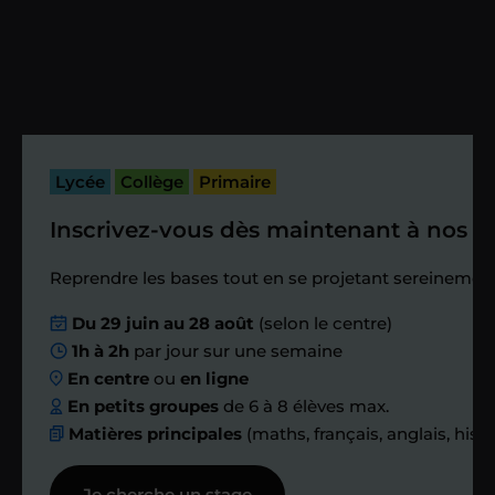
Vous fixez avec lui la date du premier
cours. Je vous recontacte à l’issue de
cette séance pour faire un premier
bilan et vérifier que tout s’est bien
passé.
Lycée
Collège
Primaire
Inscrivez-vous dès maintenant à nos st
Étape 4
Reprendre les bases tout en se projetant sereinement
Nous planifions
Du 29 juin au 28 août
(selon le centre)
1h à 2h
par jour sur une semaine
ensemble des
En centre
ou
en ligne
échanges réguliers
En petits groupes
de 6 à 8 élèves max.
Matières principales
(maths, français, anglais, hist
Afin de suivre le travail et les progrès
Je cherche un stage