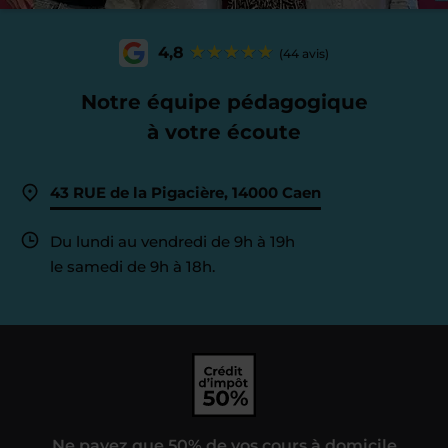
4,8
(44 avis)
Notre équipe pédagogique
à votre écoute
43 RUE de la Pigacière, 14000 Caen
Du lundi au vendredi de 9h à 19h
le samedi de 9h à 18h.
Ne payez que 50% de vos cours à domicile