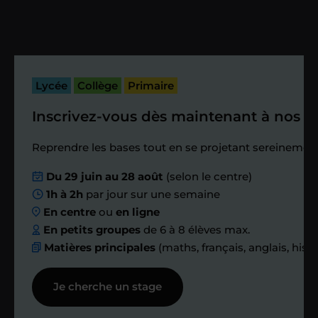
Vous fixez avec lui la date du premier
cours. Je vous recontacte à l’issue de
cette séance pour faire un premier
bilan et vérifier que tout s’est bien
passé.
Lycée
Collège
Primaire
Inscrivez-vous dès maintenant à nos st
Étape 4
Reprendre les bases tout en se projetant sereinement
Nous planifions
Du 29 juin au 28 août
(selon le centre)
1h à 2h
par jour sur une semaine
ensemble des
En centre
ou
en ligne
échanges réguliers
En petits groupes
de 6 à 8 élèves max.
Matières principales
(maths, français, anglais, hist
Afin de suivre le travail et les progrès
Je cherche un stage
réalisés, votre enseignant et moi-
même vous proposons des points et