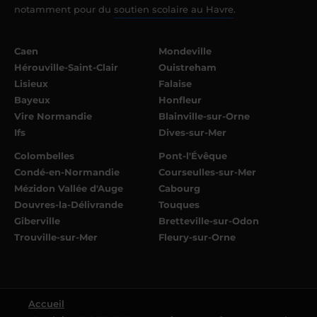
notamment pour du
soutien scolaire au Havre
.
Caen
Mondeville
Hérouville-Saint-Clair
Ouistreham
Lisieux
Falaise
Bayeux
Honfleur
Vire Normandie
Blainville-sur-Orne
Ifs
Dives-sur-Mer
Colombelles
Pont-l'Évêque
Condé-en-Normandie
Courseulles-sur-Mer
Mézidon Vallée d'Auge
Cabourg
Douvres-la-Délivrande
Touques
Giberville
Bretteville-sur-Odon
Trouville-sur-Mer
Fleury-sur-Orne
Accueil