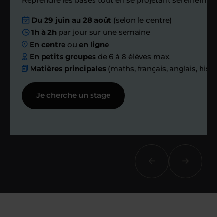
Reprendre les bases tout en se projetant sereinement
Nous planifions
Du 29 juin au 28 août
(selon le centre)
1h à 2h
par jour sur une semaine
ensemble des
En centre
ou
en ligne
échanges réguliers
En petits groupes
de 6 à 8 élèves max.
Matières principales
(maths, français, anglais, hist
Afin de suivre le travail et les progrès
Je cherche un stage
réalisés, votre enseignant et moi-
même vous proposons des points et
des bilans tout au long de votre
accompagnement.