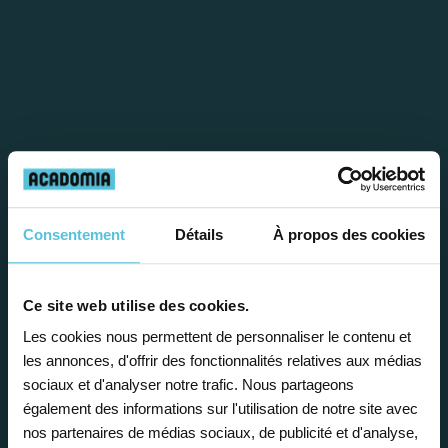
Étape 1
Consentement
Détails
À propos des cookies
Je vous propose un
Ce site web utilise des cookies.
bilan personnalisé
Les cookies nous permettent de personnaliser le contenu et
les annonces, d'offrir des fonctionnalités relatives aux médias
sociaux et d'analyser notre trafic. Nous partageons
Gratuite et sans engagement, une
également des informations sur l'utilisation de notre site avec
première étape pour faire le point sur
nos partenaires de médias sociaux, de publicité et d'analyse,
la situation scolaire de votre enfant, ses