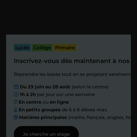
Vous fixez avec lui la date du premier
cours. Je vous recontacte à l’issue de
cette séance pour faire un premier
bilan et vérifier que tout s’est bien
passé.
Lycée
Collège
Primaire
Inscrivez-vous dès maintenant à nos st
Étape 4
Reprendre les bases tout en se projetant sereinement
Nous planifions
Du 29 juin au 28 août
(selon le centre)
1h à 2h
par jour sur une semaine
ensemble des
En centre
ou
en ligne
échanges réguliers
En petits groupes
de 6 à 8 élèves max.
Matières principales
(maths, français, anglais, hist
Afin de suivre le travail et les progrès
Je cherche un stage
réalisés, votre enseignant et moi-