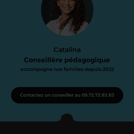
proposition
d’accompagnement
Le devis reçu vous convient ? C’est
parfait. À partir de maintenant nous
Catalina
nous occupons de tout.
Conseillère pédagogique
accompagne nos familles depuis 2022
Étape 3
Contactez un conseiller au 09.72.72.83.83
Je vous présente votre
enseignant sous 72
heures maximum