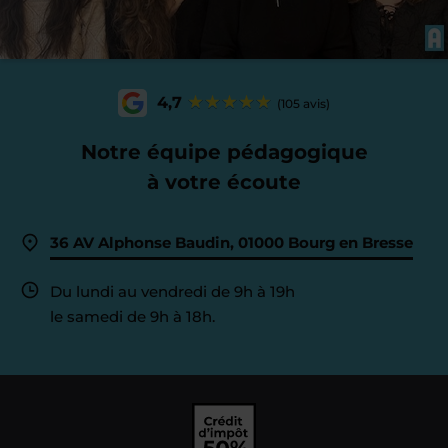
4,7
(105 avis)
Notre équipe pédagogique
à votre écoute
36 AV Alphonse Baudin, 01000 Bourg en Bresse
Du lundi au vendredi de 9h à 19h
le samedi de 9h à 18h.