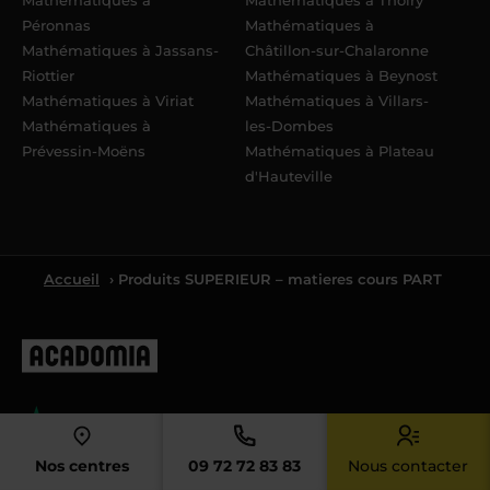
Péronnas
Mathématiques à
Mathématiques à Jassans-
Châtillon-sur-Chalaronne
Riottier
Mathématiques à Beynost
Mathématiques à Viriat
Mathématiques à Villars-
Mathématiques à
les-Dombes
Prévessin-Moëns
Mathématiques à Plateau
d'Hauteville
Accueil
› Produits SUPERIEUR – matieres cours PART
4.4
4.4/5 sur la base de
8061
avis
Nos centres
09 72 72 83 83
Nous contacter