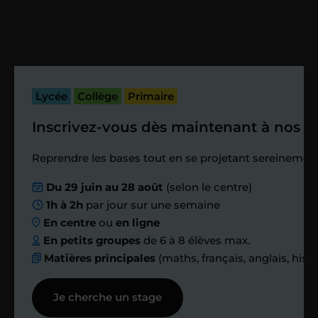
Vous fixez avec lui la date du premier
cours. Je vous recontacte à l’issue de
cette séance pour faire un premier
bilan et vérifier que tout s’est bien
passé.
Lycée
Collège
Primaire
Inscrivez-vous dès maintenant à nos st
Étape 4
Reprendre les bases tout en se projetant sereinement
Nous planifions
Du 29 juin au 28 août
(selon le centre)
1h à 2h
par jour sur une semaine
ensemble des
En centre
ou
en ligne
échanges réguliers
En petits groupes
de 6 à 8 élèves max.
Matières principales
(maths, français, anglais, hist
Afin de suivre le travail et les progrès
Je cherche un stage
réalisés, votre enseignant et moi-