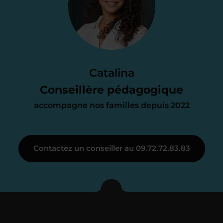
proposition
d’accompagnement
Le devis reçu vous convient ? C’est
parfait. À partir de maintenant nous
Catalina
nous occupons de tout.
Conseillère pédagogique
accompagne nos familles depuis 2022
Étape 3
Contactez un conseiller au 09.72.72.83.83
Je vous présente votre
enseignant sous 72
heures maximum