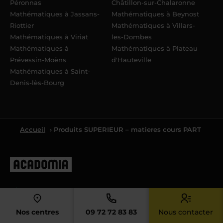
Péronnas
Châtillon-sur-Chalaronne
Mathématiques à Jassans-
Mathématiques à Beynost
Riottier
Mathématiques à Villars-
Mathématiques à Viriat
les-Dombes
Mathématiques à
Mathématiques à Plateau
Prévessin-Moëns
d'Hauteville
Mathématiques à Saint-
Denis-lès-Bourg
Accueil
› Produits SUPERIEUR – matieres cours PART
4.4
Nos centres
09 72 72 83 83
Nous contacter
4.4/5 sur la base de
8061
avis