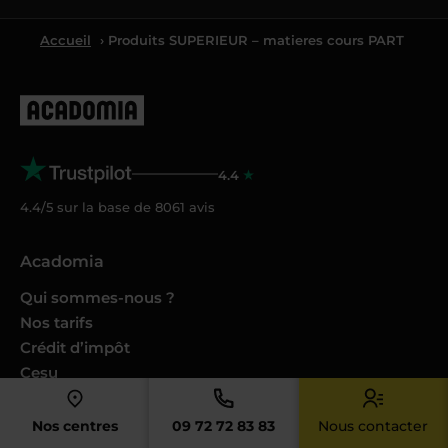
Accueil
› Produits SUPERIEUR – matieres cours PART
4.4
4.4/5 sur la base de
8061
avis
Acadomia
Qui sommes-nous ?
Nos tarifs
Crédit d’impôt
Cesu
Nos conseils et guides
Nos Podcasts Ambition Sup
Nos centres
09 72 72 83 83
Nous contacter
Avis des familles