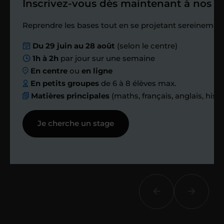
Inscrivez-vous dès maintenant à nos st
Étape 4
Reprendre les bases tout en se projetant sereinement
Du 29 juin au 28 août
(selon le centre)
Nous planifions
1h à 2h
par jour sur une semaine
En centre
ou
en ligne
ensemble des
En petits groupes
de 6 à 8 élèves max.
Matières principales
(maths, français, anglais, hist
échanges réguliers
Je cherche un stage
Afin de suivre le travail et les progrès
réalisés, votre enseignant et moi-
même vous proposons des points et
des bilans tout au long de votre
accompagnement.