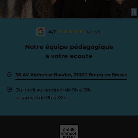
4,7
(105 avis)
Notre équipe pédagogique
à votre écoute
36 AV Alphonse Baudin, 01000 Bourg en Bresse
Du lundi au vendredi de 9h à 19h
le samedi de 9h à 18h.