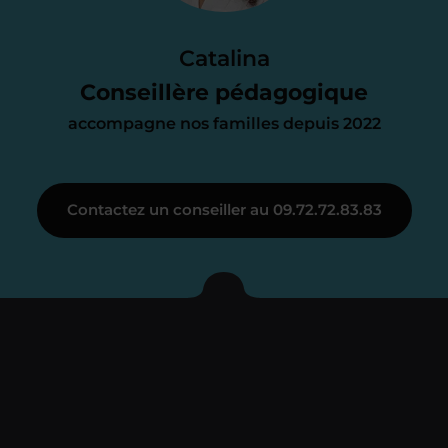
Le devis reçu vous convient ? C’est
parfait. À partir de maintenant nous
Catalina
nous occupons de tout.
Conseillère pédagogique
accompagne nos familles depuis 2022
Étape 3
Contactez un conseiller au 09.72.72.83.83
Je vous présente votre
enseignant sous 72
heures maximum
Vous fixez avec lui la date du premier
cours. Je vous recontacte à l’issue de
cette séance pour faire un premier