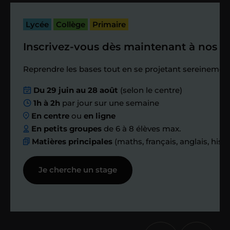
bilan et vérifier que tout s’est bien
passé.
Lycée
Collège
Primaire
Inscrivez-vous dès maintenant à nos st
Étape 4
Reprendre les bases tout en se projetant sereinement
Nous planifions
Du 29 juin au 28 août
(selon le centre)
1h à 2h
par jour sur une semaine
ensemble des
En centre
ou
en ligne
échanges réguliers
En petits groupes
de 6 à 8 élèves max.
Matières principales
(maths, français, anglais, hist
Afin de suivre le travail et les progrès
Je cherche un stage
réalisés, votre enseignant et moi-
même vous proposons des points et
des bilans tout au long de votre
accompagnement.