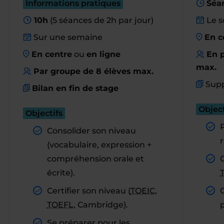
Informations pratiques
Séa
10h
(5 séances de 2h par jour)
Le s
Sur une semaine
En c
En centre
ou
en ligne
En p
max.
Par groupe de 8 élèves max.
Supp
Bilan en fin de stage
Object
Objectifs
Consolider son niveau
r
(vocabulaire, expression +
compréhension orale et
C
écrite).
Certifier son niveau (
TOEIC
,
TOEFL
, Cambridge).
Se préparer pour les