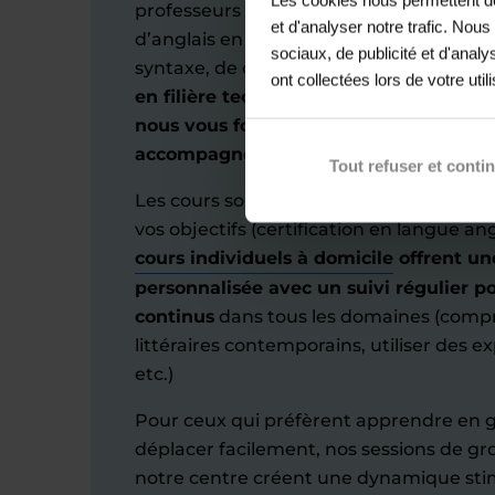
professeurs d'anglais sont qualifiés. Ils
et d'analyser notre trafic. Nou
d’anglais en individuel ou en petit groupe
sociaux, de publicité et d'anal
syntaxe, de compréhension orale ou d'é
ont collectées lors de votre util
en filière technologique, avec ou sans l
nous vous formons aux épreuves du ba
accompagnement entièrement personn
Tout refuser et conti
Les cours sont adaptés à votre rythme d
vos objectifs (certification en langue ang
cours individuels à domicile
offrent un
personnalisée avec un suivi régulier p
continus
dans tous les domaines (compr
littéraires contemporains, utiliser des e
etc.)
Pour ceux qui préfèrent apprendre en g
déplacer facilement, nos sessions de g
notre centre créent une dynamique sti