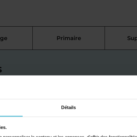
ège
Primaire
Sup
s
ais à Saint-
st pour
Détails
ies.
e-de-Beynost : nos
personnaliser le contenu et les annonces, d'offrir des fonctionnalité