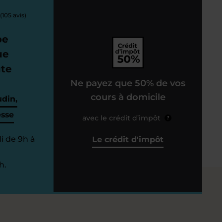
(105 avis)
pe
ue
ute
Ne payez que 50% de vos
cours à domicile
din,
esse
avec le crédit d’impôt
?
i de 9h à
Le crédit d'impôt
h.