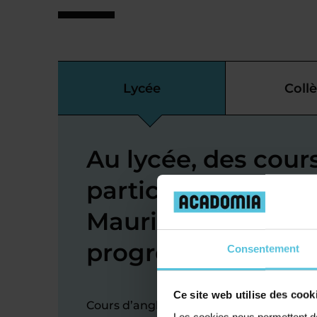
Lycée
Coll
Au lycée, des cour
particuliers d’angl
Maurice-de-Beyno
progresser
Consentement
Ce site web utilise des cook
Cours d’anglais au lycée à Saint-Mauric
Les cookies nous permettent de 