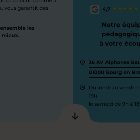
nce à l’écrit comme à
a, vous garantit des
4,7
Notre équi
 ensemble les
pédagogiq
 mieux.
à votre éco
36 AV Alphonse Bau
01000 Bourg en Br
Du lundi au vendred
19h
le samedi de 9h à 18