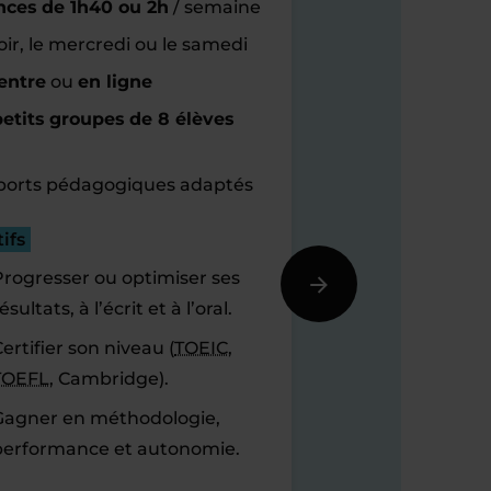
nces de 1h40 ou 2h
/ semaine
oir, le mercredi ou le samedi
entre
ou
en ligne
etits groupes de 8 élèves
orts pédagogiques adaptés
ifs
Progresser ou optimiser ses
ésultats, à l’écrit et à l’oral.
ertifier son niveau (
TOEIC
,
TOEFL
, Cambridge).
Gagner en méthodologie,
performance et autonomie.