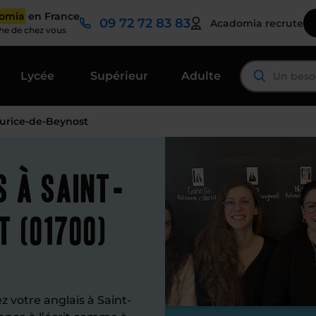
domia
en France
09 72 72 83 83
Acadomia recrute
che de chez vous
Lycée
Supérieur
Adulte
aurice-de-Beynost
s à Saint-
 (01700)
 votre anglais à Saint-