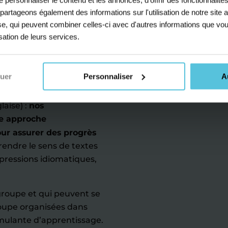
 dispensent des cours
s partageons également des informations sur l'utilisation de notre sit
, qu'il s'agisse de
yse, qui peuvent combiner celles-ci avec d'autres informations que vou
criture.
Que vous soyez
isation de leurs services.
a spécialité langues,
ccalauréat avec un
alisé.
nuer
Personnaliser
A
'apprentissage ainsi qu’à
laise) :
nos
e approche
our assurer des progrès
endre le sens de textes
xpressions idiomatiques,
roupe et qui peuvent se
roupe organisées dans
mulante d’apprentissage.