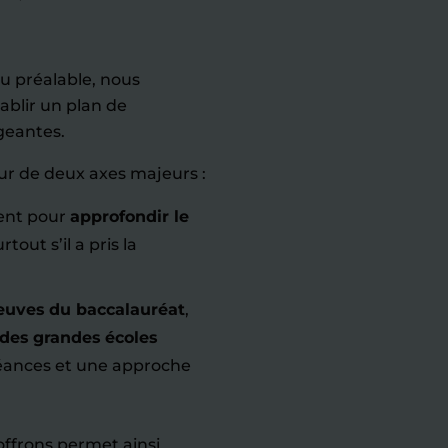
au préalable, nous
tablir un plan de
geantes.
r de deux axes majeurs :
ment pour
approfondir le
rtout s’il a pris la
euves du baccalauréat
,
 des grandes écoles
éances et une approche
offrons permet ainsi