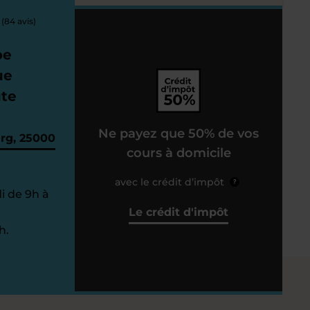
(84 avis)
pe
ue
ute
Ne payez que 50% de vos
urg, 25000
cours à domicile
avec le crédit d’impôt
?
i de 9h à
Le crédit d'impôt
h.