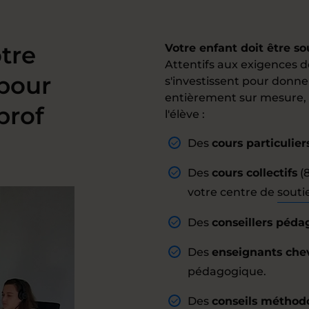
tre
Votre enfant doit être s
Attentifs aux exigences 
pour
s'investissent pour donne
entièrement sur mesure
prof
l'élève :
Des
cours particulier
Des
cours collectifs
(8
votre centre de
souti
Des
conseillers péd
Des
enseignants che
pédagogique.
Des
conseils méthod