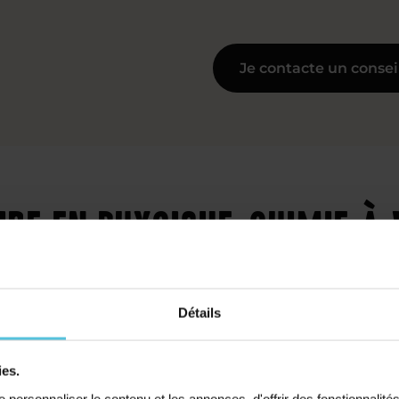
Je contacte un consei
ire en physique-chimie à
s
Détails
ies.
personnaliser le contenu et les annonces, d'offrir des fonctionnalité