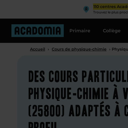
110 centres Aca
Trouvez le plus pro
Primaire
Collège
Accueil
›
Cours de physique-chimie
› Physiq
Des cours particul
physique-chimie à
(25800) adaptés à 
profil