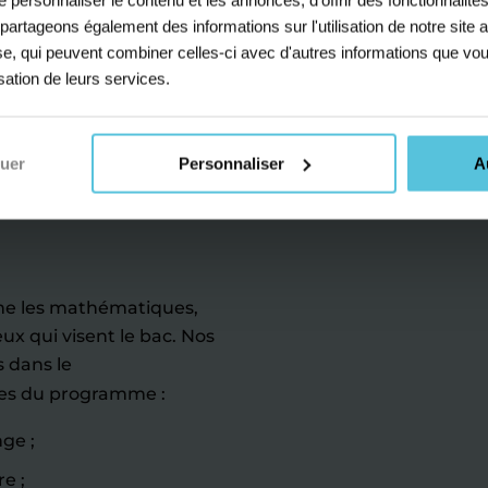
Collège
s partageons également des informations sur l'utilisation de notre sit
yse, qui peuvent combiner celles-ci avec d'autres informations que vou
isation de leurs services.
que-chimie
nuer
Personnaliser
A
 se préparer
mme les mathématiques,
ux qui visent le bac. Nos
s dans le
es du programme :
ge ;
e ;