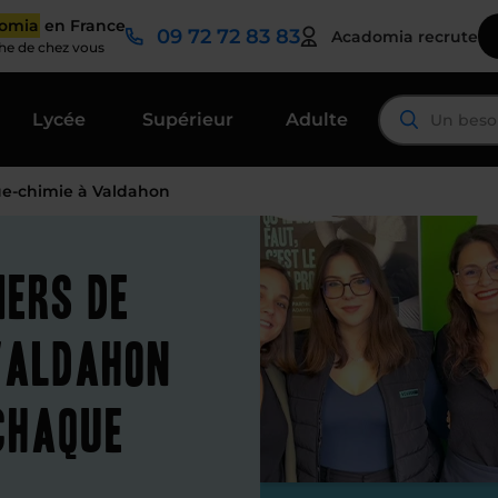
domia
en France
09 72 72 83 83
Acadomia recrute
che de chez vous
Lycée
Supérieur
Adulte
ue-chimie à Valdahon
iers de
 Valdahon
chaque