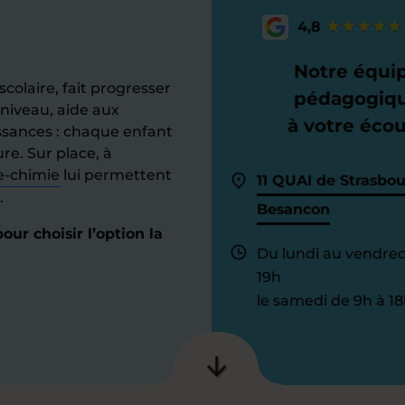
4,8
Notre équi
colaire, fait progresser
pédagogiq
niveau, aide aux
à votre éco
sances : chaque enfant
e. Sur place, à
e-chimie
lui permettent
11 QUAI de Strasbo
.
Besancon
ur choisir l’option la
Du lundi au vendred
19h
le samedi de 9h à 18