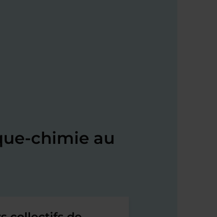
que-chimie au
s collectifs de