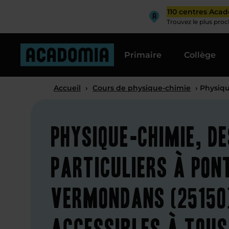
110 centres Aca
Trouvez le plus pro
Primaire
Collège
Accueil
›
Cours de physique-chimie
› Physiq
Physique-chimie, d
particuliers à Pon
Vermondans (25150
accessibles à tous