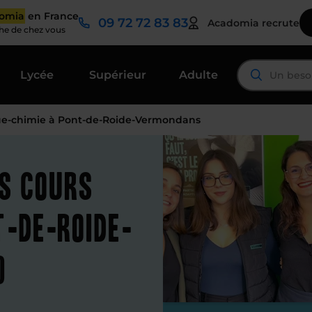
domia
en France
09 72 72 83 83
Acadomia recrute
che de chez vous
Lycée
Supérieur
Adulte
ue-chimie à Pont-de-Roide-Vermondans
es cours
t-de-Roide-
)