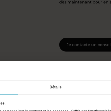
dès maintenant pour en s
Je contacte un consei
soutien scolaire en phys
Détails
ies.
personnaliser le contenu et les annonces, d'offrir des fonctionnalité