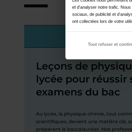
et d'analyser notre trafic. Nou
sociaux, de publicité et d'anal
ont collectées lors de votre util
Lycée
Tout refuser et conti
Leçons de physiqu
lycée pour réussir 
examens du bac
Au lycée, la physique-chimie, tout com
scientifiques, devient une matière clé, 
préparent le baccalauréat. Nos
professe