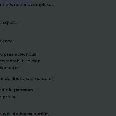
t des notions complexes
oniques ;
alence.
au préalable, nous
pour établir un plan
xigeantes.
r de deux axes majeurs :
dir le parcours
a pris la
euves du baccalauréat
,