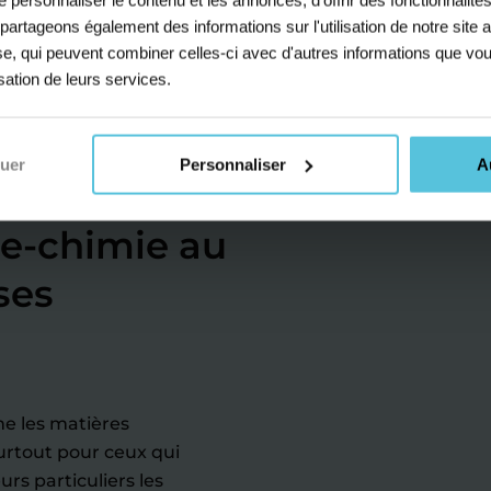
s partageons également des informations sur l'utilisation de notre sit
yse, qui peuvent combiner celles-ci avec d'autres informations que vou
isation de leurs services.
Collège
nuer
Personnaliser
A
e-chimie au
ses
me les matières
surtout pour ceux qui
urs particuliers
les