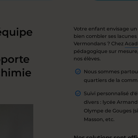
 équipe
Votre enfant envisage un
bien combler ses lacunes
Vermondans ? Chez
Acad
pédagogique sur mesure,
porte
nos élèves.
chimie
Nous sommes partout
quartiers de la com
Suivi personnalisé d'
divers : lycée Arman
Olympe de Gouges (sit
Masson, etc.
Nos solutions sont effi