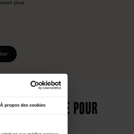
avoir plus.
ller
ique et chimie pour
À propos des cookies
s relatives aux médias sociaux