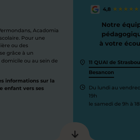
4,8
Notre équi
e-Vermondans, Acadomia
pédagogiq
scolaire. Pour une
à votre éco
lière ou des
se grâce à un
domicile ou au sein de
11 QUAI de Strasbo
Besancon
s informations sur la
Du lundi au vendred
 enfant vers ses
19h
le samedi de 9h à 18