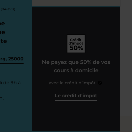
(84 avis)
pe
ue
ute
urg, 25000
Ne payez que 50% de vos
cours à domicile
i de 9h à
avec le crédit d’impôt
?
Le crédit d'impôt
h.