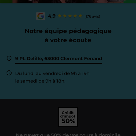
4,9
(176 avis)
Notre équipe pédagogique
à votre écoute
9 PL Delille, 63000 Clermont Ferrand
Du lundi au vendredi de 9h à 19h
le samedi de 9h à 18h.
Ne payez que 50% de vos cours à domicile