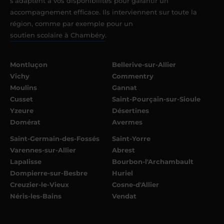
s’adaptent à vos disponibilités pour garantir un
accompagnement efficace. Ils interviennent sur toute la
région, comme par exemple pour un
soutien scolaire à Chambéry
.
Montluçon
Bellerive-sur-Allier
Vichy
Commentry
Moulins
Gannat
Cusset
Saint-Pourçain-sur-Sioule
Yzeure
Désertines
Domérat
Avermes
Saint-Germain-des-Fossés
Saint-Yorre
Varennes-sur-Allier
Abrest
Lapalisse
Bourbon-l'Archambault
Dompierre-sur-Besbre
Huriel
Creuzier-le-Vieux
Cosne-d'Allier
Néris-les-Bains
Vendat