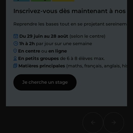
Inscrivez-vous dès maintenant à nos st
Étape 4
Reprendre les bases tout en se projetant sereinement
Nous planifions
Du 29 juin au 28 août
(selon le centre)
1h à 2h
par jour sur une semaine
ensemble des
En centre
ou
en ligne
échanges réguliers
En petits groupes
de 6 à 8 élèves max.
Matières principales
(maths, français, anglais, hist
Afin de suivre le travail et les progrès
Je cherche un stage
réalisés, votre enseignant et moi-
même vous proposons des points et
des bilans tout au long de votre
accompagnement.