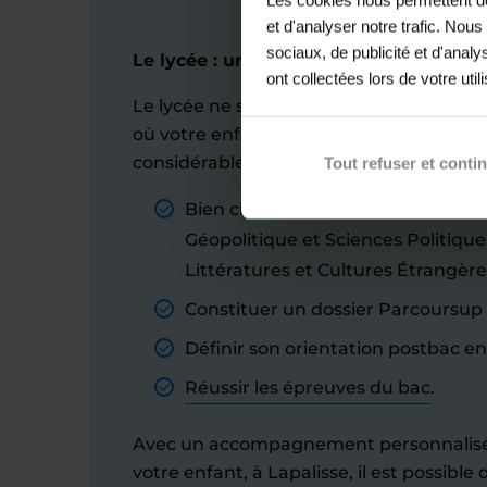
et d'analyser notre trafic. Nou
sociaux, de publicité et d'anal
Le lycée : une période clé pour se dépa
ont collectées lors de votre util
Le lycée ne se résume pas à une étape sc
où votre enfant construit son futur. Les
considérables :
Tout refuser et conti
Bien choisir ses spécialités (Histo
Géopolitique et Sciences Politiqu
Littératures et Cultures Étrangère
Constituer un dossier Parcoursup 
Définir son orientation postbac en
Réussir les épreuves du bac
.
Avec un accompagnement personnalisé 
votre enfant, à Lapalisse, il est possible