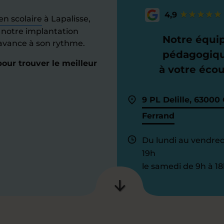
4,9
en scolaire
à Lapalisse,
à notre implantation
Notre équi
n avance à son rythme.
pédagogiq
our trouver le meilleur
à votre éco
9 PL Delille, 63000
Ferrand
Du lundi au vendred
19h
le samedi de 9h à 18