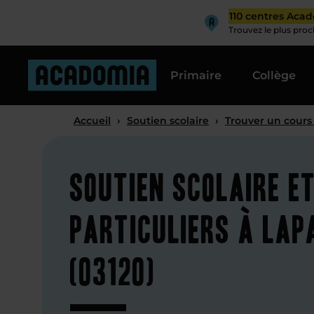
110 centres Aca
Trouvez le plus pro
Primaire
Collège
Accueil
›
Soutien scolaire
›
Trouver un cours
Soutien scolaire e
particuliers à Lap
(03120)