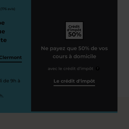
(176 avis)
pe
ue
ute
Ne payez que 50% de vos
cours à domicile
 Clermont
avec le crédit d’impôt
?
i de 9h à
Le crédit d'impôt
h.