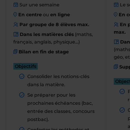
Sur une semaine
Le s
En centre
ou
en ligne
En c
Par groupe de 8 élèves max.
En p
max.
Dans les matières clés
(maths,
français, anglais, physique…)
Dan
(maths,
Bilan en fin de stage
géo, et
Objectifs
Supp
Consolider les notions-clés
Object
dans la matière.
Se préparer pour les
r
prochaines échéances (bac,
entrée des classes, concours
postbac).
Conforter les méthodes et