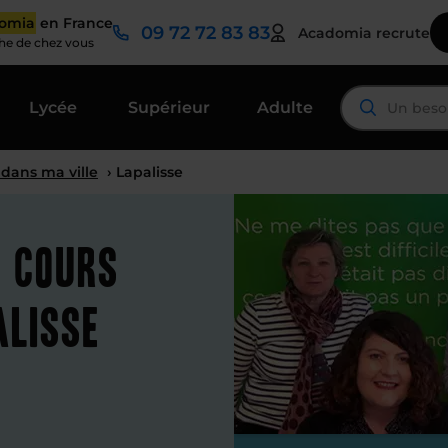
domia
en France
09 72 72 83 83
Acadomia recrute
che de chez vous
Lycée
Supérieur
Adulte
 dans ma ville
› Lapalisse
t cours
alisse