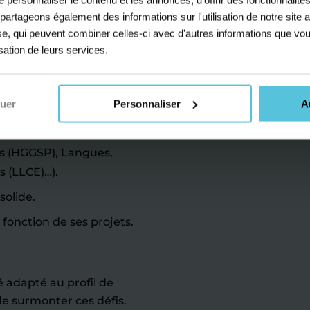
s partageons également des informations sur l'utilisation de notre sit
yse, qui peuvent combiner celles-ci avec d'autres informations que vou
sser.
isation de leurs services.
olaire, c’est la période
 enjeux sont
nuer
Personnaliser
A
ire-Géographie,
es (HGGSP), Langues,
s (LLCE)…).
solide.
 fonction de ses projets.
adapté au profil de
 de surmonter ces défis.