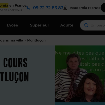
domia
en France
09 72 72 83 83
Acadomia recrute
che de chez vous
Lycée
Supérieur
Adulte
 dans ma ville
› Montluçon
t cours
ntluçon