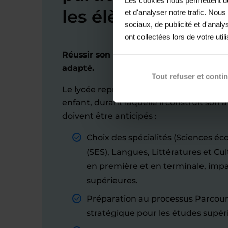
les élèves de lycée
et d'analyser notre trafic. Nou
sociaux, de publicité et d'anal
ont collectées lors de votre util
Réussir son orientation au lycée grâ
adapté.
Tout refuser et conti
Le lycée représente une phase cruciale d
enfant, durant laquelle il construit son a
doivent être anticipés :
Choix des spécialités (Sciences é
(SES), Langues, Littératures et Cu
en première et en terminale, impa
supérieures.
Préparation au processus Parcour
stratégique pour les études supér