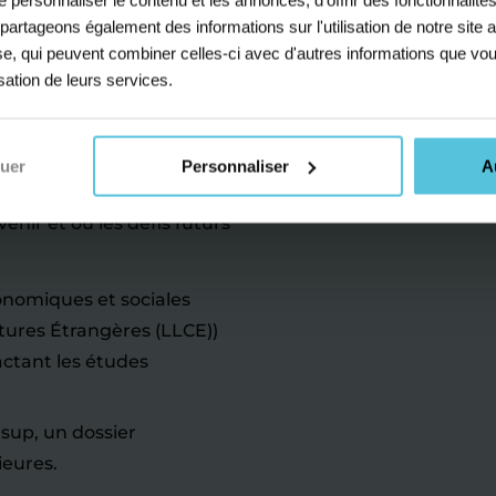
s partageons également des informations sur l'utilisation de notre sit
yse, qui peuvent combiner celles-ci avec d'autres informations que vou
isation de leurs services.
ce à un accompagnement
nuer
Personnaliser
A
e la scolarité de votre
venir et où les défis futurs
conomiques et sociales
ltures Étrangères (LLCE))
ctant les études
sup, un dossier
ieures.