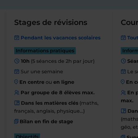
Stages de révisions
Cour
Pendant les vacances scolaires
Tout
Informations pratiques
Infor
10h
(5 séances de 2h par jour)
Séa
Sur une semaine
Le s
En centre
ou
en ligne
En c
Par groupe de 8 élèves max.
En p
max.
Dans les matières clés
(maths,
français, anglais, physique…)
Dan
(maths,
Bilan en fin de stage
géo, et
Objectifs
Supp