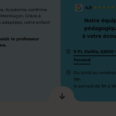
4,9
e, Acadomia confirme
 Montluçon. Grâce à
Notre équi
s adaptées, votre enfant
pédagogiq
à votre éco
isir le professeur
re.
9 PL Delille, 63000
Ferrand
Du lundi au vendred
19h
le samedi de 9h à 18