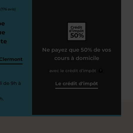
(176 avis)
pe
ue
ute
Ne payez que 50% de vos
cours à domicile
 Clermont
avec le crédit d’impôt
?
i de 9h à
Le crédit d'impôt
h.