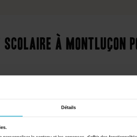
scolaire à Montluçon p
Collège
Primaire
Détails
t cours
ies.
tluçon pour
personnaliser le contenu et les annonces, d'offrir des fonctionnalité