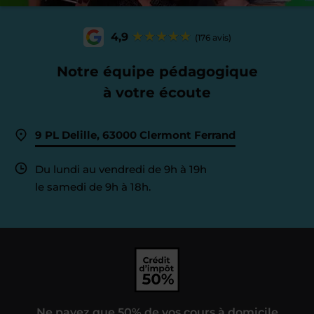
4,9
(176 avis)
Notre équipe pédagogique
à votre écoute
9 PL Delille, 63000 Clermont Ferrand
Du lundi au vendredi de 9h à 19h
le samedi de 9h à 18h.
Ne payez que 50% de vos cours à domicile