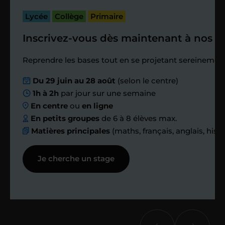
bilan et vérifier que tout s’est bien
passé.
Lycée
Collège
Primaire
Inscrivez-vous dès maintenant à nos st
Étape 4
Reprendre les bases tout en se projetant sereinement
Nous planifions
Du 29 juin au 28 août
(selon le centre)
1h à 2h
par jour sur une semaine
ensemble des
En centre
ou
en ligne
échanges réguliers
En petits groupes
de 6 à 8 élèves max.
Matières principales
(maths, français, anglais, hist
Afin de suivre le travail et les progrès
Je cherche un stage
réalisés, votre enseignant et moi-
même vous proposons des points et
des bilans tout au long de votre
accompagnement.