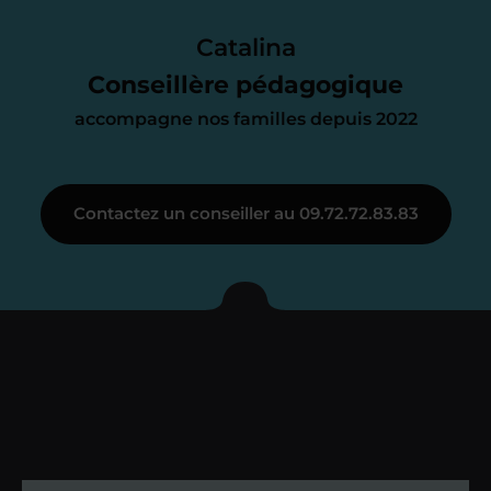
Le devis reçu vous convient ? C’est
parfait. À partir de maintenant nous
Catalina
nous occupons de tout.
Conseillère pédagogique
accompagne nos familles depuis 2022
Étape 3
Contactez un conseiller au 09.72.72.83.83
Je vous présente votre
enseignant sous 72
heures maximum
Vous fixez avec lui la date du premier
cours. Je vous recontacte à l’issue de
cette séance pour faire un premier