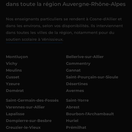
dans toute la région Auvergne-Rhône-Alpes
Nos enseignants particuliers se rendent à Cosne-d'Allier et
dans les environs, selon vos disponibilités. Ils interviennent
dans toutes les villes de la région, notamment pour du
soutien scolaire à Vénissieux
.
Montluçon
Bellerive-sur-Allier
Vichy
Commentry
Moulins
Gannat
Cusset
Saint-Pourçain-sur-Sioule
Yzeure
Désertines
Domérat
Avermes
Saint-Germain-des-Fossés
Saint-Yorre
Varennes-sur-Allier
Abrest
Lapalisse
Bourbon-l'Archambault
Dompierre-sur-Besbre
Huriel
Creuzier-le-Vieux
Prémilhat