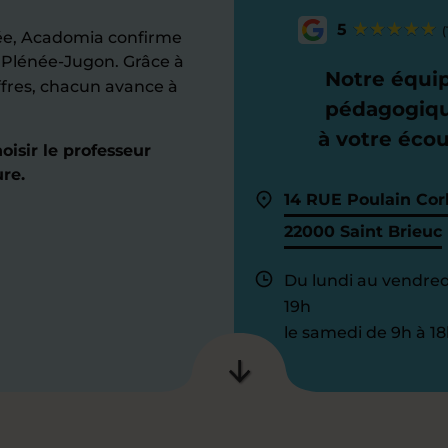
5
(
e, Acadomia confirme
 Plénée-Jugon. Grâce à
Notre équi
offres, chacun avance à
pédagogiq
à votre éco
isir le professeur
re.
14 RUE Poulain Cor
22000 Saint Brieuc
Du lundi au vendred
19h
le samedi de 9h à 18