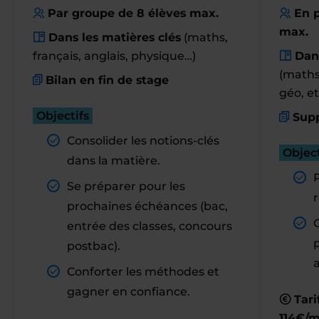
Par groupe de 8 élèves max.
En p
max.
Dans les matières clés
(maths,
français, anglais, physique…)
Dan
(maths,
Bilan en fin de stage
géo, et
Objectifs
Supp
Consolider les notions-clés
Object
dans la matière.
Se préparer pour les
r
prochaines échéances (bac,
entrée des classes, concours
postbac).
Conforter les méthodes et
gagner en confiance.
Tari
114€/m