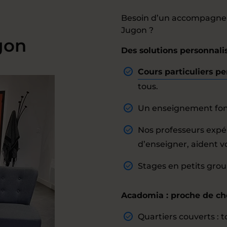
Besoin d’un accompagnem
Jugon ?
gon
Des solutions personnal
Cours particuliers pe
tous.
Un enseignement fond
Nos professeurs expé
d’enseigner, aident vo
Stages en petits gro
Acadomia : proche de ch
Quartiers couverts : to