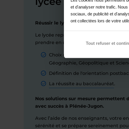
lycée
et d'analyser notre trafic. Nou
sociaux, de publicité et d'anal
ont collectées lors de votre util
Réussir le lycée à Plénée-Jugon : les ét
Le lycée représente une période avec de
prendre en compte :
Tout refuser et conti
Choix des spécialités (Physique-Ch
Géographie, Géopolitique et Scien
Définition de l'orientation postbac
La réussite au baccalauréat
.
Nos solutions sur mesure permettent d
avec succès à Plénée-Jugon.
Avec l’aide de nos enseignants, votre e
sérénité et se prépare sereinement pour 