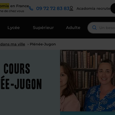
domia
en France
09 72 72 83 83
Acadomia recrute
che de chez vous
Lycée
Supérieur
Adulte
 dans ma ville
› Plénée-Jugon
t cours
née-Jugon