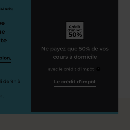
141 avis)
pe
ue
ute
Ne payez que 50% de vos
cours à domicile
bion,
avec le crédit d’impôt
?
i de 9h à
Le crédit d'impôt
h.