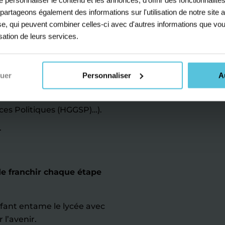
s partageons également des informations sur l'utilisation de notre sit
yse, qui peuvent combiner celles-ci avec d'autres informations que vou
isation de leurs services.
apes essentielles.
s enjeux essentiels à
nuer
Personnaliser
A
imie, Histoire-
ces Politiques (HGGSP)…).
.
e franchir chaque étape
nfant entame le lycée avec
l’avenir.