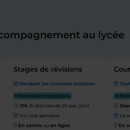
accompagnement au lycée
Stages de révisions
Cour
Pendant les vacances scolaires
Tout
Informations pratiques
Infor
10h
(5 séances de 2h par jour)
Séa
Sur une semaine
Le s
En centre
ou
en ligne
En c