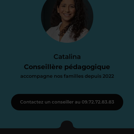
Je vous envoie une
proposition
d’accompagnement
Le devis reçu vous convient ? C’est
parfait. À partir de maintenant nous
Catalina
nous occupons de tout.
Conseillère pédagogique
accompagne nos familles depuis 2022
Étape 3
Contactez un conseiller au 09.72.72.83.83
Je vous présente votre
enseignant sous 72