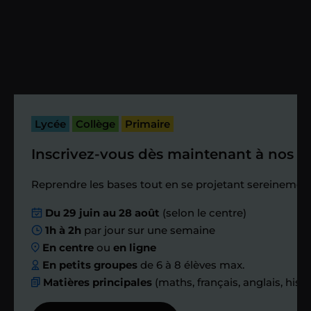
heures maximum
Vous fixez avec lui la date du premier
cours. Je vous recontacte à l’issue de
cette séance pour faire un premier
bilan et vérifier que tout s’est bien
passé.
Lycée
Collège
Primaire
Inscrivez-vous dès maintenant à nos st
Étape 4
Reprendre les bases tout en se projetant sereinement
Nous planifions
Du 29 juin au 28 août
(selon le centre)
1h à 2h
par jour sur une semaine
ensemble des
En centre
ou
en ligne
échanges réguliers
En petits groupes
de 6 à 8 élèves max.
Matières principales
(maths, français, anglais, hist
Afin de suivre le travail et les progrès