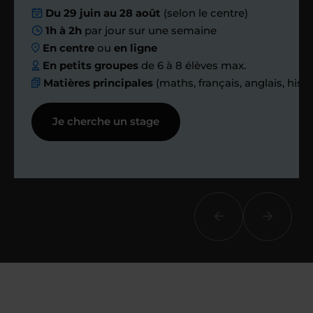
Nous planifions
Du 29 juin au 28 août
(selon le centre)
1h à 2h
par jour sur une semaine
ensemble des
En centre
ou
en ligne
échanges réguliers
En petits groupes
de 6 à 8 élèves max.
Matières principales
(maths, français, anglais, hist
Afin de suivre le travail et les progrès
Je cherche un stage
réalisés, votre enseignant et moi-
même vous proposons des points et
des bilans tout au long de votre
accompagnement.