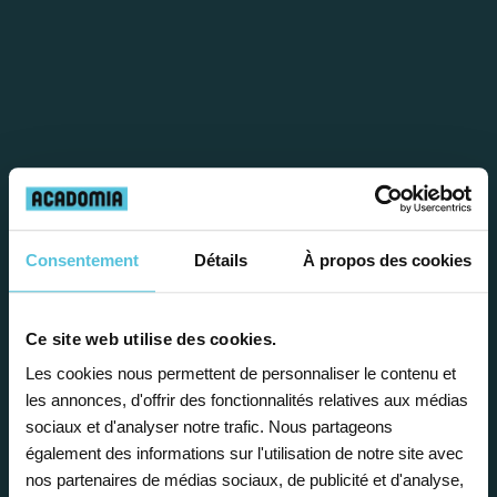
Étape 1
Consentement
Détails
À propos des cookies
Je vous propose un
bilan personnalisé
Ce site web utilise des cookies.
Les cookies nous permettent de personnaliser le contenu et
les annonces, d'offrir des fonctionnalités relatives aux médias
Gratuite et sans engagement, une
sociaux et d'analyser notre trafic. Nous partageons
première étape pour faire le point sur
également des informations sur l'utilisation de notre site avec
la situation scolaire de votre enfant, ses
nos partenaires de médias sociaux, de publicité et d'analyse,