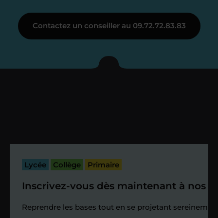
Étape 3
Contactez un conseiller au 09.72.72.83.83
Je vous présente votre
enseignant sous 72
heures maximum
Vous fixez avec lui la date du premier
cours. Je vous recontacte à l’issue de
cette séance pour faire un premier
bilan et vérifier que tout s’est bien
passé.
Lycée
Collège
Primaire
Inscrivez-vous dès maintenant à nos st
Étape 4
Reprendre les bases tout en se projetant sereinement