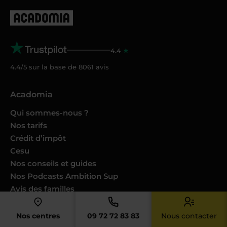
4.4
4.4/5 sur la base de
8061
avis
Acadomia
Qui sommes-nous ?
Nos tarifs
Crédit d’impôt
Cesu
Nos conseils et guides
Nos Podcasts Ambition Sup
Avis des familles
Avis des enseignants
Catalogues produits
Nos centres
09 72 72 83 83
Nous contacter
Nos engagements