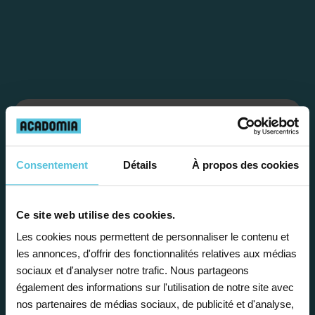
Étape 1
Consentement
Détails
À propos des cookies
Je vous propose un
bilan personnalisé
Ce site web utilise des cookies.
Les cookies nous permettent de personnaliser le contenu et
Gratuite et sans engagement, une
les annonces, d'offrir des fonctionnalités relatives aux médias
première étape pour faire le point sur
sociaux et d'analyser notre trafic. Nous partageons
la situation scolaire de votre enfant, ses
également des informations sur l'utilisation de notre site avec
besoins et vous préconiser la solution la
nos partenaires de médias sociaux, de publicité et d'analyse,