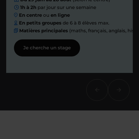
1h à 2h
par jour sur une semaine
ensemble des
En centre
ou
en ligne
échanges réguliers
En petits groupes
de 6 à 8 élèves max.
Matières principales
(maths, français, anglais, hist
Afin de suivre le travail et les progrès
Je cherche un stage
réalisés, votre enseignant et moi-
même vous proposons des points et
des bilans tout au long de votre
accompagnement.