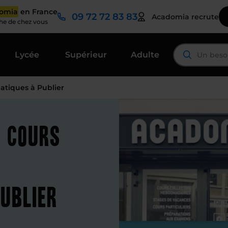
domia
en France
09 72 72 83 83
Acadomia recrute
che de chez vous
Lycée
Supérieur
Adulte
tiques à Publier
t cours
ublier