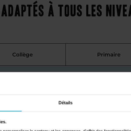
adaptés à tous les niv
Collège
Primaire
 maths à
 soutien
Détails
cée
ies.
personnaliser le contenu et les annonces, d'offrir des fonctionnalité