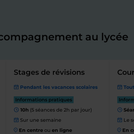
accompagnement au lycée
Stages de révisions
Cour
Pendant les vacances scolaires
Tout
Informations pratiques
Infor
10h
(5 séances de 2h par jour)
Séa
Sur une semaine
Le s
En centre
ou
en ligne
En c