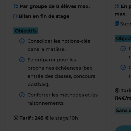
Par groupe de 8 élèves max.
En p
max.
Bilan en fin de stage
Supp
Objectifs
Object
Consolider les notions-clés
dans la matière.
r
Se préparer pour les
prochaines échéances (bac,
entrée des classes, concours
postbac).
Tari
Conforter les méthodes et les
114€/m
raisonnements.
Sans 
Tarif : 245 €
le stage 10h