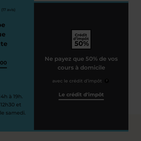
(17 avis)
pe
ue
ute
Ne payez que 50% de vos
000
cours à domicile
avec le crédit d’impôt
?
Le crédit d'impôt
14h à 19h.
 12h30 et
le samedi.