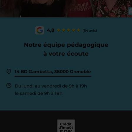
4,8
(64 avis)
Notre équipe pédagogique
à votre écoute
14 BD Gambetta, 38000 Grenoble
Du lundi au vendredi de 9h à 19h
le samedi de 9h à 18h.