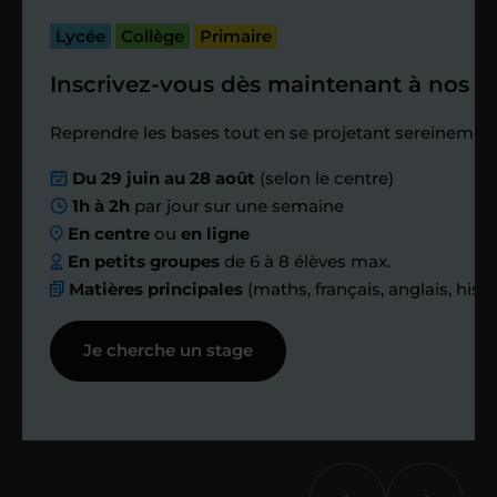
bilan et vérifier que tout s’est bien
passé.
Lycée
Collège
Primaire
Inscrivez-vous dès maintenant à nos st
Étape 4
Reprendre les bases tout en se projetant sereinement
Nous planifions
Du 29 juin au 28 août
(selon le centre)
1h à 2h
par jour sur une semaine
ensemble des
En centre
ou
en ligne
échanges réguliers
En petits groupes
de 6 à 8 élèves max.
Matières principales
(maths, français, anglais, hist
Afin de suivre le travail et les progrès
Je cherche un stage
réalisés, votre enseignant et moi-
même vous proposons des points et
des bilans tout au long de votre
accompagnement.