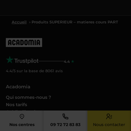
Accueil
› Produits SUPERIEUR – matieres cours PART
4.4
4.4/5 sur la base de
8061
avis
Acadomia
Qui sommes-nous ?
Nos tarifs
Crédit d’impôt
Cesu
Nos centres
09 72 72 83 83
Nous contacter
Nos conseils et guides