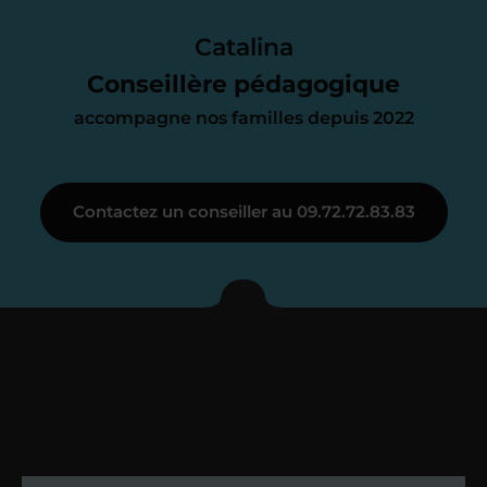
Le devis reçu vous convient ? C’est
parfait. À partir de maintenant nous
Catalina
nous occupons de tout.
Conseillère pédagogique
accompagne nos familles depuis 2022
Étape 3
Contactez un conseiller au 09.72.72.83.83
Je vous présente votre
enseignant sous 72
heures maximum
Vous fixez avec lui la date du premier
cours. Je vous recontacte à l’issue de
cette séance pour faire un premier