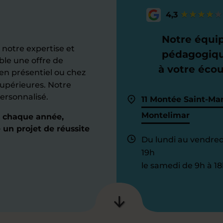
4,3
Notre équi
notre expertise et
pédagogiq
ble une offre de
à votre éco
en présentiel ou chez
supérieures. Notre
ersonnalisé.
11 Montée Saint-Mar
Montelimar
s chaque année,
un projet de réussite
Du lundi au vendred
19h
le samedi de 9h à 18