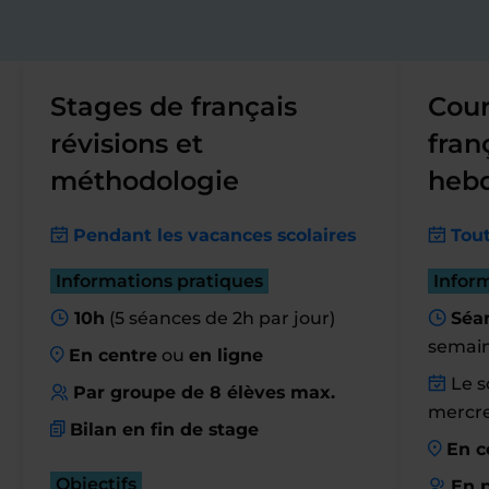
Stages de français
Cour
révisions et
fran
méthodologie
heb
Pendant les vacances scolaires
Tout
Informations pratiques
Infor
10h
(5 séances de 2h par jour)
Séan
semai
En centre
ou
en ligne
Le so
Par groupe de 8 élèves max.
mercre
Bilan en fin de stage
En c
Objectifs
En p