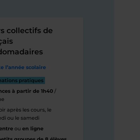
s collectifs de
çais
domadaires
e l’année scolaire
mations pratiques
ces à partir de 1h40
/
ne
ir après les cours, le
di ou le samedi
entre
ou
en ligne
etits groupes de 8 élèves