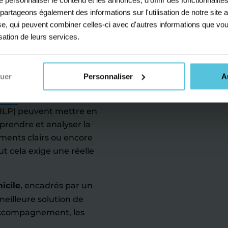
er son
s partageons également des informations sur l'utilisation de notre sit
 la
yse, qui peuvent combiner celles-ci avec d'autres informations que vou
isation de leurs services.
ir au bac
nuer
Personnaliser
A
un bon niveau de français.
nçais
ou la spécialité
(HLP) peuvent mettre en
prendre et analyser la
ments clairs ou encore
t cela exige une réelle
icile
, encadrés par un
eilleure solution de
 accompagnement, les