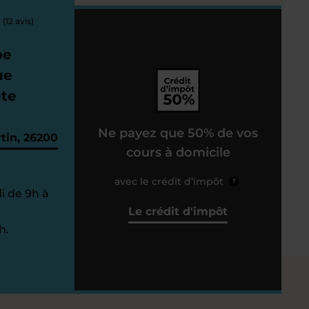
(12 avis)
pe
ue
ute
Ne payez que 50% de vos
tin, 26200
cours à domicile
avec le crédit d’impôt
?
i de 9h à
Le crédit d'impôt
h.