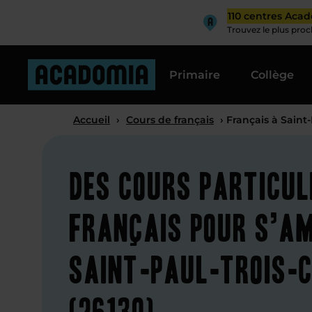
110 centres Aca
Trouvez le plus pro
Primaire
Collège
Accueil
›
Cours de français
› Français à Saint
Des cours particul
français pour s’am
Saint-Paul-Trois-
(26130)