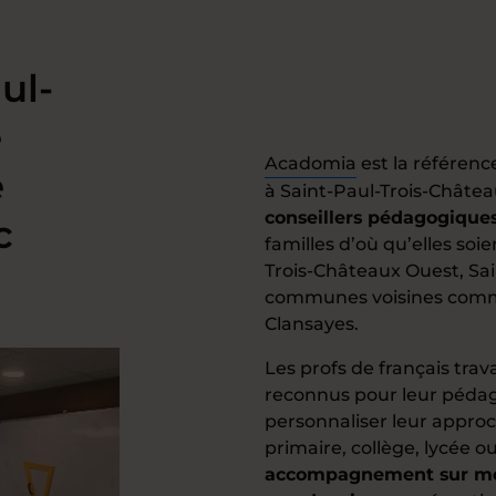
ul-
e
Acadomia
est la référen
e
à Saint-Paul-Trois-Châtea
conseillers pédagogique
c
familles d’où qu’elles soi
Trois-Châteaux Ouest, Sai
communes voisines comme
Clansayes.
Les profs de français trava
reconnus pour leur pédago
personnaliser leur approch
primaire, collège, lycée 
accompagnement sur m