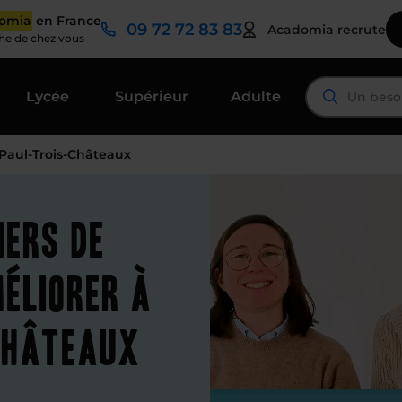
domia
en France
09 72 72 83 83
Acadomia recrute
che de chez vous
Lycée
Supérieur
Adulte
-Paul-Trois-Châteaux
iers de
éliorer à
Châteaux