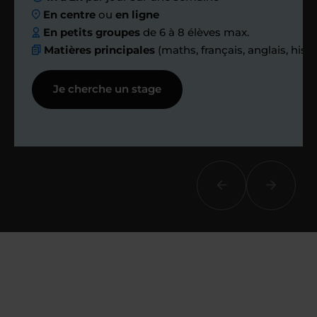
ensemble des
En centre
ou
en ligne
échanges réguliers
En petits groupes
de 6 à 8 élèves max.
Matières principales
(maths, français, anglais, hist
Afin de suivre le travail et les progrès
Je cherche un stage
réalisés, votre enseignant et moi-
même vous proposons des points et
des bilans tout au long de votre
accompagnement.