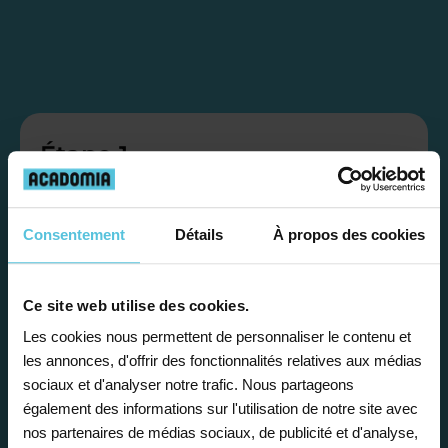
Étape 1
Je vous propose un
Consentement
Détails
À propos des cookies
bilan personnalisé
Ce site web utilise des cookies.
Gratuite et sans engagement, une
Les cookies nous permettent de personnaliser le contenu et
première étape pour faire le point sur
les annonces, d'offrir des fonctionnalités relatives aux médias
la situation scolaire de votre enfant, ses
sociaux et d'analyser notre trafic. Nous partageons
besoins et vous préconiser la solution la
également des informations sur l'utilisation de notre site avec
plus adaptée.
nos partenaires de médias sociaux, de publicité et d'analyse,