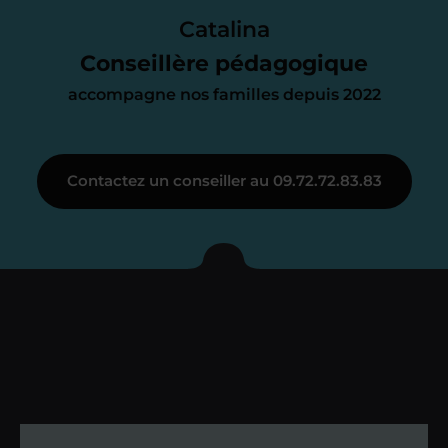
parfait. À partir de maintenant nous
Catalina
nous occupons de tout.
Conseillère pédagogique
accompagne nos familles depuis 2022
Étape 3
Contactez un conseiller au 09.72.72.83.83
Je vous présente votre
enseignant sous 72
heures maximum
Vous fixez avec lui la date du premier
cours. Je vous recontacte à l’issue de
cette séance pour faire un premier
bilan et vérifier que tout s’est bien