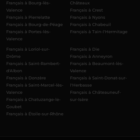
Français à Bourg-lès-
Châteaux
Valence
Français à Crest
Français à Pierrelatte
Français à Nyons
Français à Bourg-de-Péage
Français à Chabeuil
Français à Portes-lès-
Français à Tain-l'Hermitage
Valence
Français à Loriol-sur-
Français à Die
Drôme
Français à Anneyron
Français à Saint-Rambert-
Français à Beaumont-lès-
d'Albon
Valence
Français à Donzère
Français à Saint-Donat-sur-
Français à Saint-Marcel-lès-
l'Herbasse
Valence
Français à Châteauneuf-
Français à Chatuzange-le-
sur-Isère
Goubet
Français à Étoile-sur-Rhône