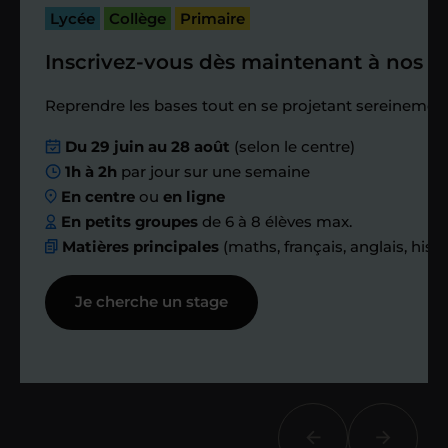
passé.
Lycée
Collège
Primaire
Inscrivez-vous dès maintenant à nos st
Étape 4
Reprendre les bases tout en se projetant sereinement
Nous planifions
Du 29 juin au 28 août
(selon le centre)
1h à 2h
par jour sur une semaine
ensemble des
En centre
ou
en ligne
échanges réguliers
En petits groupes
de 6 à 8 élèves max.
Matières principales
(maths, français, anglais, hist
Afin de suivre le travail et les progrès
Je cherche un stage
réalisés, votre enseignant et moi-
même vous proposons des points et
des bilans tout au long de votre
accompagnement.