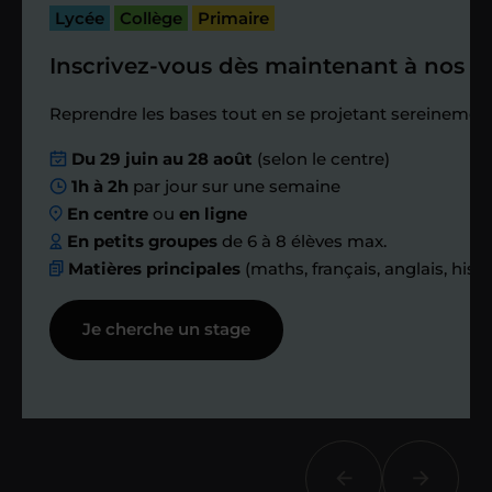
passé.
Lycée
Collège
Primaire
Inscrivez-vous dès maintenant à nos st
Étape 4
Reprendre les bases tout en se projetant sereinement
Nous planifions
Du 29 juin au 28 août
(selon le centre)
1h à 2h
par jour sur une semaine
ensemble des
En centre
ou
en ligne
échanges réguliers
En petits groupes
de 6 à 8 élèves max.
Matières principales
(maths, français, anglais, hist
Afin de suivre le travail et les progrès
Je cherche un stage
réalisés, votre enseignant et moi-
même vous proposons des points et
des bilans tout au long de votre
accompagnement.