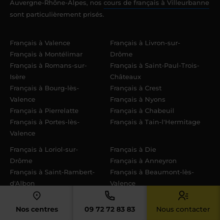
Auvergne-Rhône-Alpes, nos
cours de français à Villeurbanne
sont particulièrement prisés.
Français à Valence
Français à Livron-sur-
Français à Montélimar
Drôme
Français à Romans-sur-
Français à Saint-Paul-Trois-
Isère
Châteaux
Français à Bourg-lès-
Français à Crest
Valence
Français à Nyons
Français à Pierrelatte
Français à Chabeuil
Français à Portes-lès-
Français à Tain-l'Hermitage
Valence
Français à Loriol-sur-
Français à Die
Drôme
Français à Anneyron
Français à Saint-Rambert-
Français à Beaumont-lès-
d'Albon
Valence
Français à Donzère
Français à Saint-Donat-sur-
Français à Saint-Marcel-lès-
l'Herbasse
Nos centres
09 72 72 83 83
Nous contacter
Valence
Français à Châteauneuf-