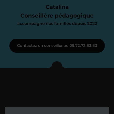
parfait. À partir de maintenant nous
Catalina
nous occupons de tout.
Conseillère pédagogique
accompagne nos familles depuis 2022
Étape 3
Contactez un conseiller au 09.72.72.83.83
Je vous présente votre
enseignant sous 72
heures maximum
Vous fixez avec lui la date du premier
cours. Je vous recontacte à l’issue de
cette séance pour faire un premier
bilan et vérifier que tout s’est bien