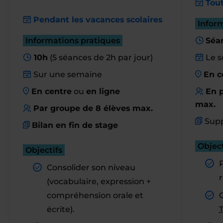
Tout
Pendant les vacances scolaires
Infor
Informations pratiques
Séa
10h
(5 séances de 2h par jour)
Le s
Sur une semaine
En c
En centre
ou
en ligne
En p
max.
Par groupe de 8 élèves max.
Supp
Bilan en fin de stage
Object
Objectifs
Consolider son niveau
r
(vocabulaire, expression +
compréhension orale et
C
écrite).