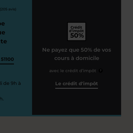
(205 avis)
pe
ue
ute
Ne payez que 50% de vos
cours à domicile
 51100
avec le crédit d’impôt
?
i de 9h à
Le crédit d'impôt
h.