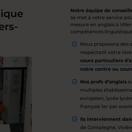
ique
Notre équipe de conseill
se met à votre service 
ers-
mesure en anglais à Ville
compétences linguistiques
Nous proposons des s
respectant votre nivea
cours particuliers d’
notre centre ou cour
Nos profs d’anglais
su
multiples établissemen
européen, lycée lycée
François 1er par exem
Ils interviennent dans
de Compiegne, Vivièr