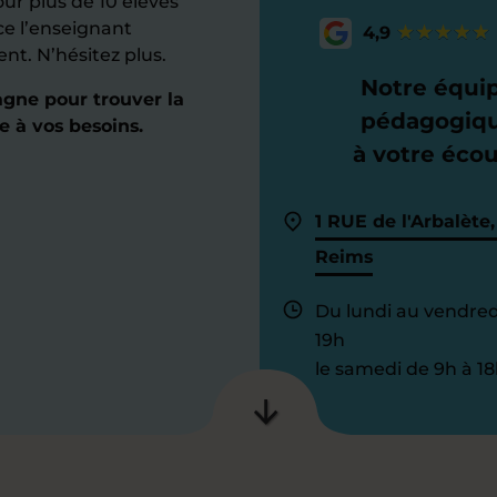
ur plus de 10 élèves
ce l’enseignant
4,9
nt. N’hésitez plus.
Notre équi
gne pour trouver la
pédagogiq
e à vos besoins.
à votre éco
1 RUE de l'Arbalète,
Reims
Du lundi au vendred
19h
le samedi de 9h à 18