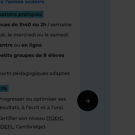
e l’année scolaire
mations pratiques
nces de 1h40 ou 2h
/ semaine
oir, le mercredi ou le samedi
entre
ou
en ligne
etits groupes de 8 élèves
orts pédagogiques adaptés
ifs
Progresser ou optimiser ses
ésultats, à l’écrit et à l’oral.
ertifier son niveau (
TOEIC
,
TOEFL
, Cambridge).