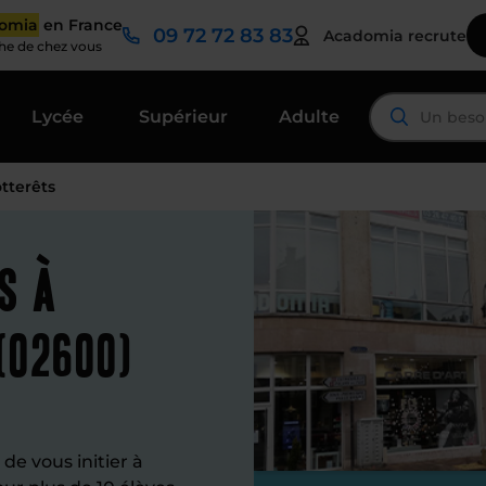
domia
en France
09 72 72 83 83
Acadomia recrute
che de chez vous
Lycée
Supérieur
Adulte
otterêts
s à
(02600)
 de vous initier à