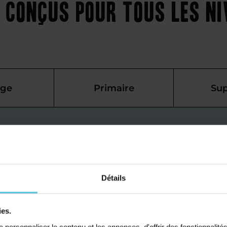
 conçus pour tous les n
ège
Primaire
Sup
s
is à Villers-
eux
Détails
ies.
personnaliser le contenu et les annonces, d'offrir des fonctionnalité