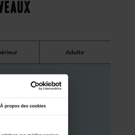
iveaux
érieur
Adulte
À propos des cookies
s relatives aux médias sociaux