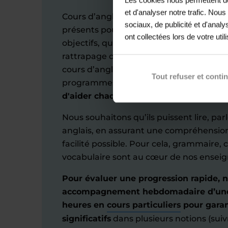
et d'analyser notre trafic. Nou
Cours d’anglais à Villers-Cotterêts : nos
sociaux, de publicité et d'anal
présents pour accompagner chaque lycé
ont collectées lors de votre util
objectifs, qu'il s'agisse de mettre en pl
rattrapage ou de remise à niveau. Au ly
cours d’anglais au niveau des élèves en 
Tout refuser et conti
programmes de l’Éducation nationale.
N
d'aider chaque élève à obtenir le nivea
Nous souhaitons qu’ils puissent lire, par
anglais, en assurant une compréhension
facilité possible. Pour cela, grammaire,
vocabulaire sont au cœur de nos ensei
Pour évaluer une progression rapide
accompagnement hebdomadaire d’une
heures en
cours particuliers
pour garan
significatifs
dans plusieurs notions (su