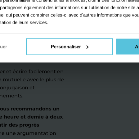
s partageons également des informations sur l'utilisation de notre sit
 enseignants d'anglais sont
yse, qui peuvent combiner celles-ci avec d'autres informations que vou
en à réaliser ses
isation de leurs services.
ace des cours de
cée, nous ajustons nos
respectant les
nuer
Personnaliser
A
otre objectif étant
u B2 en fin de terminale.
ler et écrire facilement en
 mutuelle avec le plus de
 conjugaison et
gnements.
, nous recommandons un
 heure et demie à deux
tir des progrès
ivre une argumentation