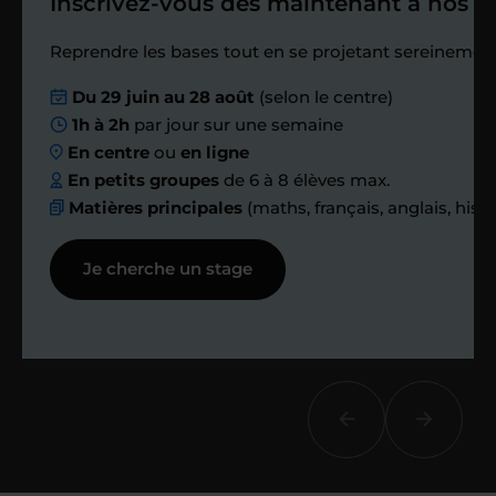
Inscrivez-vous dès maintenant à nos st
Étape 4
Reprendre les bases tout en se projetant sereinement
Nous planifions
Du 29 juin au 28 août
(selon le centre)
1h à 2h
par jour sur une semaine
ensemble des
En centre
ou
en ligne
échanges réguliers
En petits groupes
de 6 à 8 élèves max.
Matières principales
(maths, français, anglais, hist
Afin de suivre le travail et les progrès
Je cherche un stage
réalisés, votre enseignant et moi-
même vous proposons des points et
des bilans tout au long de votre
accompagnement.