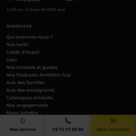
4.4/5 sur la base de
8061
avis
Acadomia
Qui sommes-nous ?
Nos tarifs
Crédit d’impôt
Cesu
Nos conseils et guides
Nos Podcasts Ambition Sup
Avis des familles
Avis des enseignants
Catalogues produits
Nos engagements
Nous joindre
Devenir enseignant
Nos centres
09 72 72 83 83
Nous contacter
Devenir professeur musique