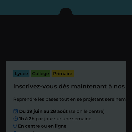
enseignant sous 72
heures maximum
Vous fixez avec lui la date du premier
cours. Je vous recontacte à l’issue de
cette séance pour faire un premier
bilan et vérifier que tout s’est bien
passé.
Lycée
Collège
Primaire
Inscrivez-vous dès maintenant à nos st
Étape 4
Reprendre les bases tout en se projetant sereinement
Nous planifions
Du 29 juin au 28 août
(selon le centre)
1h à 2h
par jour sur une semaine
ensemble des
En centre
ou
en ligne