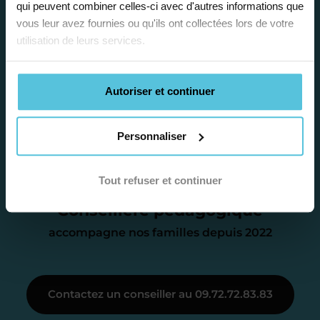
qui peuvent combiner celles-ci avec d'autres informations que
Étape 2
vous leur avez fournies ou qu'ils ont collectées lors de votre
utilisation de leurs services.
Je vous envoie une
proposition
Autoriser et continuer
d’accompagnement
Personnaliser
Le devis reçu vous convient ? C’est
parfait. À partir de maintenant nous
Tout refuser et continuer
Catalina
nous occupons de tout.
Conseillère pédagogique
accompagne nos familles depuis 2022
Étape 3
Contactez un conseiller au 09.72.72.83.83
Je vous présente votre