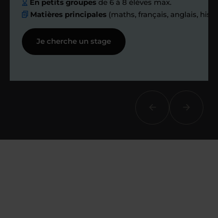
échanges réguliers
En petits groupes
de 6 à 8 élèves max.
Matières principales
(maths, français, anglais, hist
Afin de suivre le travail et les progrès
Je cherche un stage
réalisés, votre enseignant et moi-
même vous proposons des points et
des bilans tout au long de votre
accompagnement.