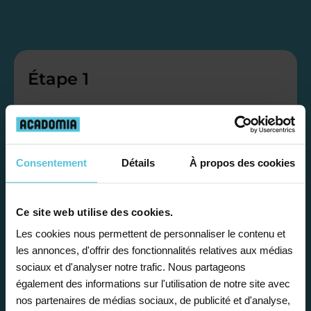
Étape 1
Je vous propose un
bilan personnalisé
Consentement
Détails
À propos des cookies
Gratuite et sans engagement, une
première étape pour faire le point sur
Ce site web utilise des cookies.
la situation scolaire de votre enfant, ses
Les cookies nous permettent de personnaliser le contenu et
les annonces, d'offrir des fonctionnalités relatives aux médias
besoins et vous préconiser la solution la
sociaux et d'analyser notre trafic. Nous partageons
plus adaptée.
également des informations sur l'utilisation de notre site avec
nos partenaires de médias sociaux, de publicité et d'analyse,