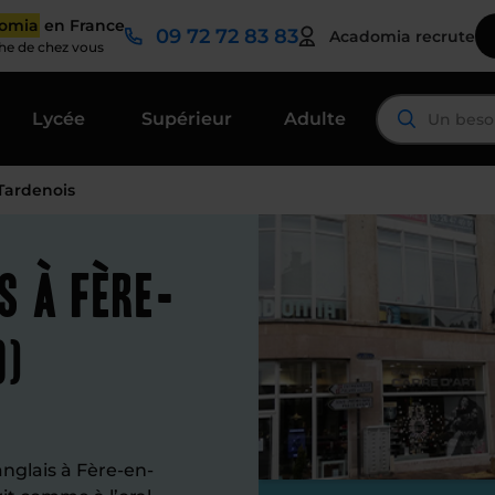
domia
en France
09 72 72 83 83
Acadomia recrute
che de chez vous
Lycée
Supérieur
Adulte
-Tardenois
s à Fère-
0)
nglais à Fère-en-