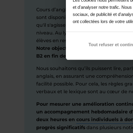
et d'analyser notre trafic. Nou
Cours d’anglais à Fère-en-Tardenois : no
sociaux, de publicité et d'anal
sont disponibles pour aider chaque lycéen
ont collectées lors de votre util
qu'il s'agisse d’organiser des sessions d
niveau. Au lycée, nous ajustons nos cou
élèves en respectant les programmes de
Tout refuser et conti
Notre objectif étant d'aider chaque lyc
B2 en fin de terminale.
Nous souhaitons qu’ils puissent lire, par
anglais, en assurant une compréhension
facilité possible. Pour cela, les règles 
verbaux et le lexique sont au cœur de n
Pour mesurer une amélioration conti
un accompagnement hebdomadaire d’
deux heures en
cours individuels à do
progrès significatifs
dans plusieurs noti