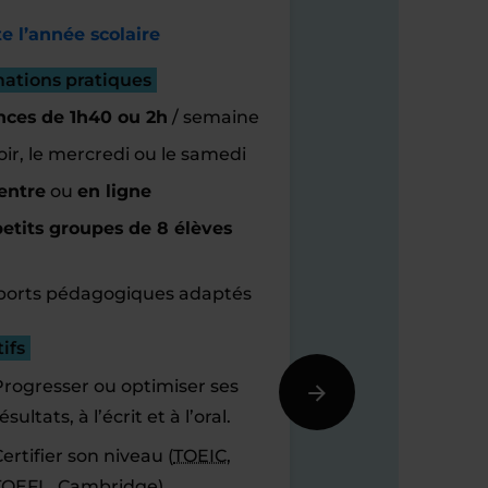
e l’année scolaire
mations pratiques
nces de 1h40 ou 2h
/ semaine
oir, le mercredi ou le samedi
entre
ou
en ligne
etits groupes de 8 élèves
orts pédagogiques adaptés
ifs
Progresser ou optimiser ses
ésultats, à l’écrit et à l’oral.
ertifier son niveau (
TOEIC
,
TOEFL
, Cambridge).