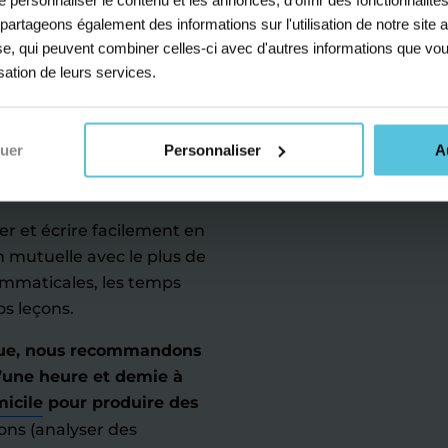
s partageons également des informations sur l'utilisation de notre sit
s professeurs d'anglais
yse, qui peuvent combiner celles-ci avec d'autres informations que vou
 à réaliser ses objectifs,
isation de leurs services.
e soutien ou de remise à
rs d’anglais au niveau des
 l’Éducation nationale.
nuer
Personnaliser
A
éen à obtenir le niveau
ler et écrire facilement en
 mutuelle avec le plus de
grammaticales, les temps
os leçons.
nue, nous recommandons
une heure et demie à
micile
pour produire des
ons (analyser des