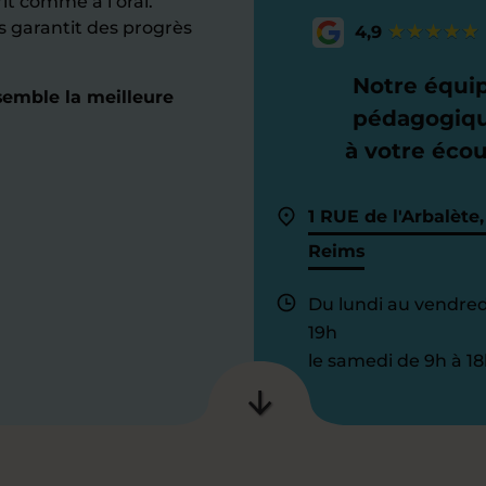
it comme à l’oral.
s garantit des progrès
4,9
Notre équi
semble la meilleure
pédagogiq
à votre éco
1 RUE de l'Arbalète,
Reims
Du lundi au vendred
19h
le samedi de 9h à 18