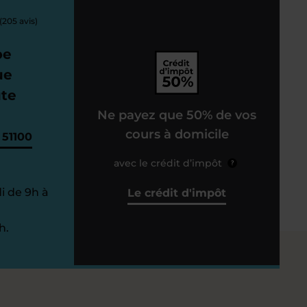
(205 avis)
pe
ue
ute
Ne payez que 50% de vos
cours à domicile
 51100
avec le crédit d’impôt
?
i de 9h à
Le crédit d'impôt
h.