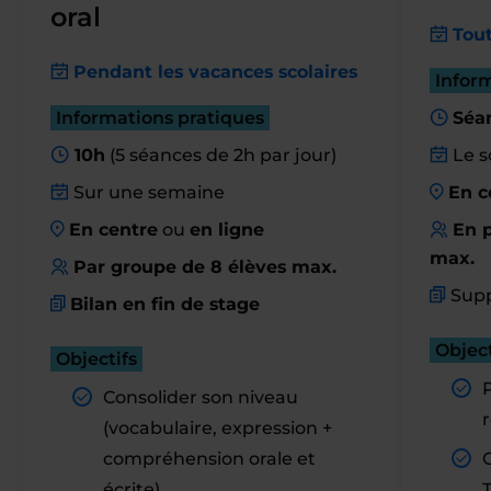
oral
Tout
Pendant les vacances scolaires
Infor
Informations pratiques
Séa
10h
(5 séances de 2h par jour)
Le s
Sur une semaine
En c
En centre
ou
en ligne
En p
max.
Par groupe de 8 élèves max.
Supp
Bilan en fin de stage
Object
Objectifs
Consolider son niveau
r
(vocabulaire, expression +
compréhension orale et
C
écrite).