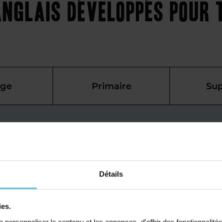
nglais développés pour 
ège
Primaire
Sup
s
ais à Fère-
 mieux
Détails
ies.
personnaliser le contenu et les annonces, d'offrir des fonctionnalité