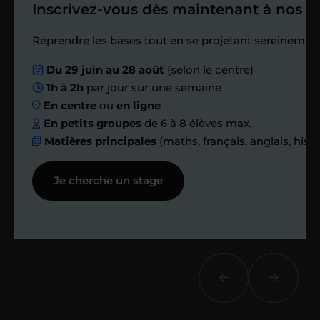
Inscrivez-vous dès maintenant à nos st
Étape 4
Reprendre les bases tout en se projetant sereinement
Nous planifions
Du 29 juin au 28 août
(selon le centre)
1h à 2h
par jour sur une semaine
ensemble des
En centre
ou
en ligne
échanges réguliers
En petits groupes
de 6 à 8 élèves max.
Matières principales
(maths, français, anglais, hist
Afin de suivre le travail et les progrès
Je cherche un stage
réalisés, votre enseignant et moi-
même vous proposons des points et
des bilans tout au long de votre
accompagnement.