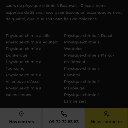
cours de physique-chimie à Beauvais
). Grâce à notre
expertise de 25 ans, nous garantissons un accompagnement
de qualité, quel que soit votre lieu de résidence.
Physique-chimie à Lille
Physique-chimie à Douai
Physique-chimie à Roubaix
Physique-chimie à
Physique-chimie à
Wattrelos
Dunkerque
Physique-chimie à Marcq-
Physique-chimie à
en-Baroeul
Tourcoing
Physique-chimie à
Physique-chimie à
Cambrai
Villeneuve-d'Ascq
Physique-chimie à
Physique-chimie à
Maubeuge
Valenciennes
Physique-chimie à
Lambersart
Physique-chimie à
Physique-chimie à Croix
Armentières
Physique-chimie à Grande-
Nos centres
09 72 72 83 83
Nous contacter
Physique-chimie à
Synthe