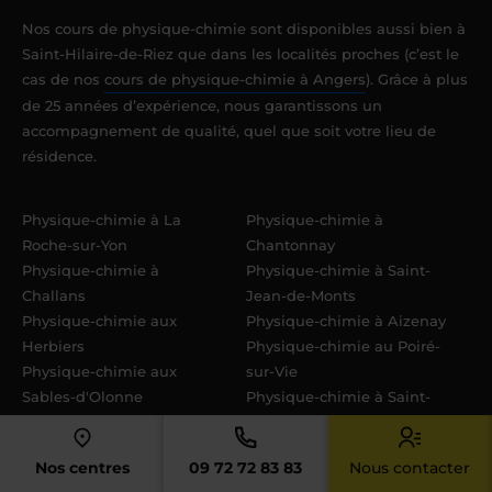
Nos cours de physique-chimie sont disponibles aussi bien à
Saint-Hilaire-de-Riez que dans les localités proches (c’est le
cas de nos
cours de physique-chimie à Angers
). Grâce à plus
de 25 années d’expérience, nous garantissons un
accompagnement de qualité, quel que soit votre lieu de
résidence.
Physique-chimie à La
Physique-chimie à
Roche-sur-Yon
Chantonnay
Physique-chimie à
Physique-chimie à Saint-
Challans
Jean-de-Monts
Physique-chimie aux
Physique-chimie à Aizenay
Herbiers
Physique-chimie au Poiré-
Physique-chimie aux
sur-Vie
Sables-d'Olonne
Physique-chimie à Saint-
Physique-chimie à
Gilles-Croix-de-Vie
Fontenay-le-Comte
Physique-chimie à
Nos centres
09 72 72 83 83
Nous contacter
Physique-chimie à Luçon
Talmont-Saint-Hilaire