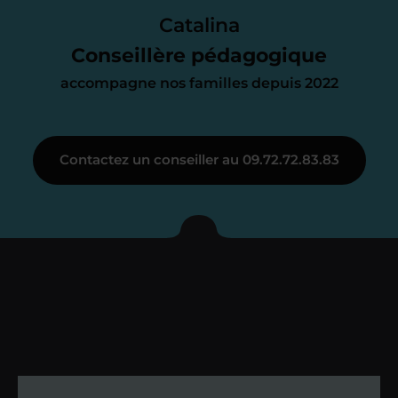
parfait. À partir de maintenant nous
Catalina
nous occupons de tout.
Conseillère pédagogique
accompagne nos familles depuis 2022
Étape 3
Contactez un conseiller au 09.72.72.83.83
Je vous présente votre
enseignant sous 72
heures maximum
Vous fixez avec lui la date du premier
cours. Je vous recontacte à l’issue de
cette séance pour faire un premier
bilan et vérifier que tout s’est bien