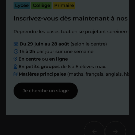
passé.
Lycée
Collège
Primaire
Inscrivez-vous dès maintenant à nos st
Étape 4
Reprendre les bases tout en se projetant sereinement
Nous planifions
Du 29 juin au 28 août
(selon le centre)
1h à 2h
par jour sur une semaine
ensemble des
En centre
ou
en ligne
échanges réguliers
En petits groupes
de 6 à 8 élèves max.
Matières principales
(maths, français, anglais, hist
Afin de suivre le travail et les progrès
Je cherche un stage
réalisés, votre enseignant et moi-
même vous proposons des points et
des bilans tout au long de votre
accompagnement.