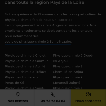
dans toute la région Pays de la Loire
Notre expérience de 25 années dans les cours particuliers de
physique-chimie fait de nous un leader de
l’accompagnement scolaire à Angers et ses environs. Nos
excellents enseignants se déplacent dans les alentours,
pour notamment des
cours de physique-chimie à Saint-Nazaire
.
Physique-chimie à Cholet
Physique-chimie à Doué-
Physique-chimie à Saumur
en-Anjou
Physique-chimie à Avrillé
Physique-chimie à
Physique-chimie à Trélazé
Chemillé-en-Anjou
Physique-chimie aux
Physique-chimie à
Ponts-de-Cé
Montreuil-Juigné
Physique-chimie à Saint-
Physique-chimie à
Barthélemy-d'Anjou
Longué-Jumelles
Physique-chimie à
Nos centres
09 72 72 83 83
Nous contacter
Sèvremoine