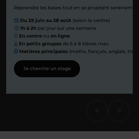
Reprendre les bases tout en se projetant sereinement
Nous planifions
Du 29 juin au 28 août
(selon le centre)
1h à 2h
par jour sur une semaine
ensemble des
En centre
ou
en ligne
échanges réguliers
En petits groupes
de 6 à 8 élèves max.
Matières principales
(maths, français, anglais, hist
Afin de suivre le travail et les progrès
Je cherche un stage
réalisés, votre enseignant et moi-
même vous proposons des points et
des bilans tout au long de votre
accompagnement.