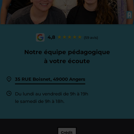
4,8
(59 avis)
Notre équipe pédagogique
à votre écoute
35 RUE Boisnet, 49000 Angers
Du lundi au vendredi de 9h à 19h
le samedi de 9h à 18h.