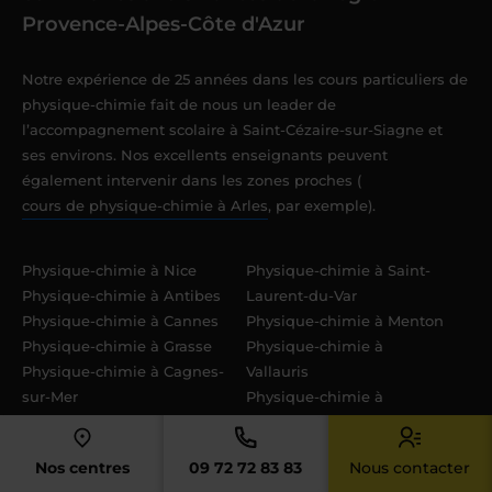
Provence-Alpes-Côte d'Azur
Notre expérience de 25 années dans les cours particuliers de
physique-chimie fait de nous un leader de
l’accompagnement scolaire à Saint-Cézaire-sur-Siagne et
ses environs. Nos excellents enseignants peuvent
également intervenir dans les zones proches (
cours de physique-chimie à Arles
, par exemple).
Physique-chimie à Nice
Physique-chimie à Saint-
Physique-chimie à Antibes
Laurent-du-Var
Physique-chimie à Cannes
Physique-chimie à Menton
Physique-chimie à Grasse
Physique-chimie à
Physique-chimie à Cagnes-
Vallauris
sur-Mer
Physique-chimie à
Physique-chimie au
Mandelieu-la-Napoule
Cannet
Physique-chimie à
Nos centres
09 72 72 83 83
Nous contacter
Mougins