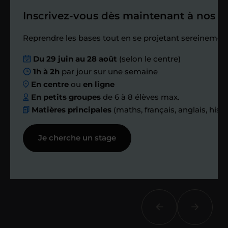
Inscrivez-vous dès maintenant à nos st
Étape 4
Reprendre les bases tout en se projetant sereinement
Nous planifions
Du 29 juin au 28 août
(selon le centre)
1h à 2h
par jour sur une semaine
ensemble des
En centre
ou
en ligne
échanges réguliers
En petits groupes
de 6 à 8 élèves max.
Matières principales
(maths, français, anglais, hist
Afin de suivre le travail et les progrès
Je cherche un stage
réalisés, votre enseignant et moi-
même vous proposons des points et
des bilans tout au long de votre
accompagnement.