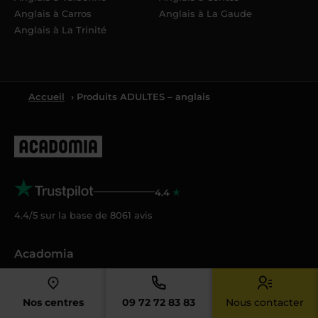
Anglais à Carros
Anglais à La Gaude
Anglais à La Trinité
Accueil
› Produits ADULTES – anglais
4.4
4.4/5 sur la base de
8061
avis
Acadomia
Qui sommes-nous ?
Nos tarifs
Nos centres
09 72 72 83 83
Nous contacter
Crédit d’impôt