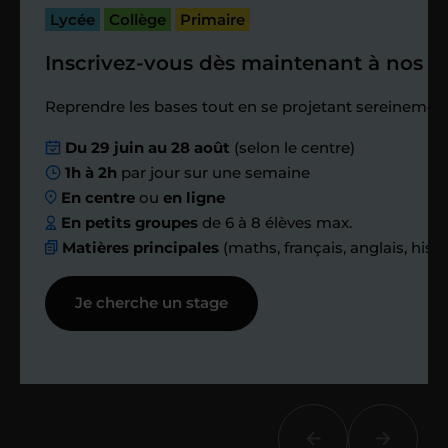
passé.
Lycée
Collège
Primaire
Inscrivez-vous dès maintenant à nos st
Étape 4
Reprendre les bases tout en se projetant sereinement
Nous planifions
Du 29 juin au 28 août
(selon le centre)
1h à 2h
par jour sur une semaine
ensemble des
En centre
ou
en ligne
échanges réguliers
En petits groupes
de 6 à 8 élèves max.
Matières principales
(maths, français, anglais, hist
Afin de suivre le travail et les progrès
Je cherche un stage
réalisés, votre enseignant et moi-
même vous proposons des points et
des bilans tout au long de votre
accompagnement.