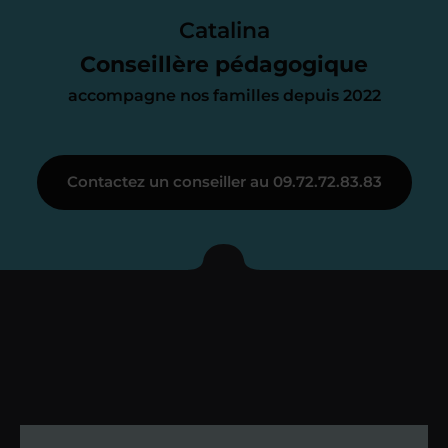
parfait. À partir de maintenant nous
Catalina
nous occupons de tout.
Conseillère pédagogique
accompagne nos familles depuis 2022
Étape 3
Contactez un conseiller au 09.72.72.83.83
Je vous présente votre
enseignant sous 72
heures maximum
Vous fixez avec lui la date du premier
cours. Je vous recontacte à l’issue de
cette séance pour faire un premier
bilan et vérifier que tout s’est bien