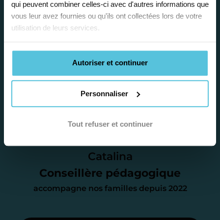
plus adaptée.
qui peuvent combiner celles-ci avec d'autres informations que
vous leur avez fournies ou qu'ils ont collectées lors de votre
utilisation de leurs services.
Étape 2
Autoriser et continuer
Je vous envoie une
proposition
Personnaliser
d’accompagnement
Tout refuser et continuer
Le devis reçu vous convient ? C’est
parfait. À partir de maintenant nous
Catalina
nous occupons de tout.
Conseillère pédagogique
accompagne nos familles depuis 2022
Étape 3