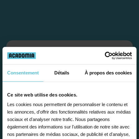
Étape 1
Je vous propose un
Consentement
Détails
À propos des cookies
bilan personnalisé
Ce site web utilise des cookies.
Gratuite et sans engagement, une
Les cookies nous permettent de personnaliser le contenu et
les annonces, d'offrir des fonctionnalités relatives aux médias
première étape pour faire le point sur
sociaux et d'analyser notre trafic. Nous partageons
la situation scolaire de votre enfant, ses
également des informations sur l'utilisation de notre site avec
besoins et vous préconiser la solution la
nos partenaires de médias sociaux, de publicité et d'analyse,