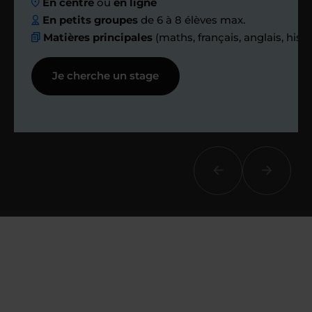
En centre
ou
en ligne
ensemble des
En petits groupes
de 6 à 8 élèves max.
Matières principales
(maths, français, anglais, hist
échanges réguliers
Je cherche un stage
Afin de suivre le travail et les progrès
réalisés, votre enseignant et moi-
même vous proposons des points et
des bilans tout au long de votre
accompagnement.