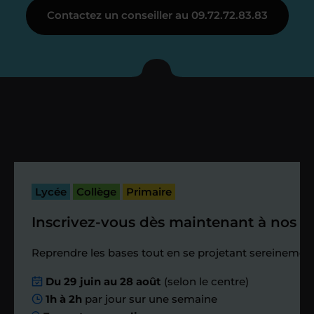
Contactez un conseiller au 09.72.72.83.83
Je vous présente votre
enseignant sous 72
heures maximum
Vous fixez avec lui la date du premier
cours. Je vous recontacte à l’issue de
cette séance pour faire un premier
Lycée
Collège
Primaire
bilan et vérifier que tout s’est bien
passé.
Inscrivez-vous dès maintenant à nos st
Étape 4
Reprendre les bases tout en se projetant sereinement
Du 29 juin au 28 août
(selon le centre)
Nous planifions
1h à 2h
par jour sur une semaine