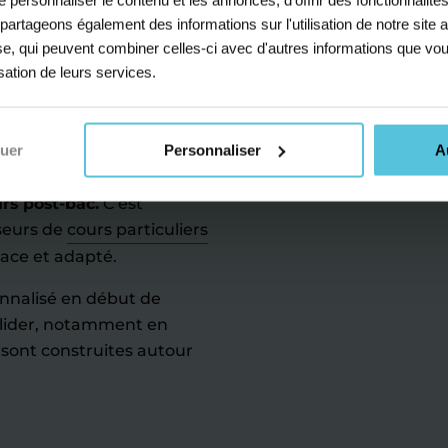
 lycée :
s partageons également des informations sur l'utilisation de notre sit
r au bac
yse, qui peuvent combiner celles-ci avec d'autres informations que vou
isation de leurs services.
es les plus exigeantes du
nuer
Personnaliser
A
e joue un rôle central
ntifique ou des concours
rs post-bac.
C’est
seurs de
cours particuliers
ace et adapté.
onnalisé en début de
solider, notamment en
 sont construites autour