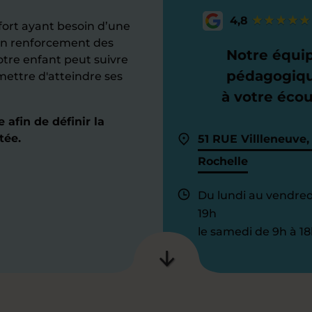
4,8
rt ayant besoin d’une
’un renforcement des
Notre équi
votre enfant peut suivre
pédagogiq
mettre d'atteindre ses
à votre éco
afin de définir la
tée.
51 RUE Villleneuve,
Rochelle
Du lundi au vendred
19h
le samedi de 9h à 18