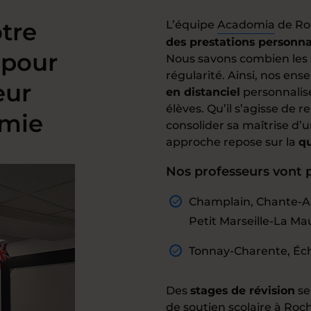
tre
L’équipe
Acadomia
de Ro
des prestations personna
 pour
Nous savons combien les 
régularité. Ainsi, nos en
eur
en distanciel
personnalis
élèves. Qu’il s’agisse de
imie
consolider sa maîtrise d’
approche repose sur la
q
Nos professeurs vont p
Champlain, Chante-Al
Petit Marseille-La Mau
Tonnay-Charente, Échil
Des
stages de révision
se
de
soutien scolaire à Roc