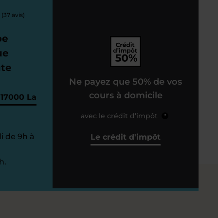
(37 avis)
pe
ue
ute
Ne payez que 50% de vos
cours à domicile
 17000 La
avec le crédit d’impôt
?
i de 9h à
Le crédit d'impôt
h.