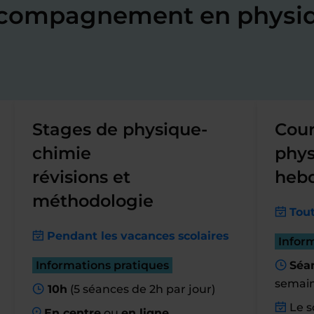
accompagnement en physi
Stages de physique-
Cour
chimie
phys
révisions et
heb
méthodologie
Tout
Pendant les vacances scolaires
Infor
Informations pratiques
Séan
semai
10h
(5 séances de 2h par jour)
Le so
En centre
ou
en ligne