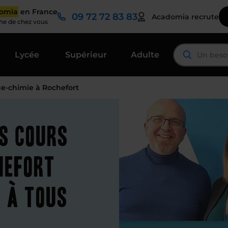
domia
en France
09 72 72 83 83
Acadomia recrute
che de chez vous
Lycée
Supérieur
Adulte
e-chimie à Rochefort
es cours
hefort
s à tous