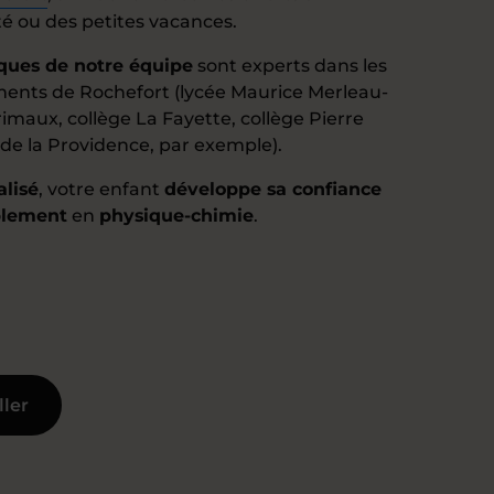
té ou des petites vacances.
iques de notre équipe
sont experts dans les
ements de Rochefort (lycée Maurice Merleau-
imaux, collège La Fayette, collège Pierre
 de la Providence, par exemple).
alisé
, votre enfant
développe sa confiance
blement
en
physique-chimie
.
ller