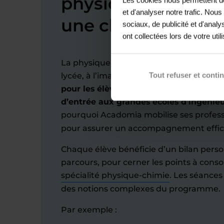
physique-chimie au
et d'analyser notre trafic. Nou
une clé pour brille
sociaux, de publicité et d'anal
ont collectées lors de votre util
La physique-chimie est l’une des matièr
Tout refuser et conti
lycée, à l’image des mathématiques.
Ell
pour les élèves ciblant une prépa scie
d’entrée aux grandes écoles d’ingénieu
pourquoi Acadomia mobilise ses profes
pour assurer un accompagnement effic
Chaque élève bénéficie d’un bilan pers
parcours, pour cerner les points à con
spécialité physique-chimie
. Les séances
des notions complexes du programme.
Par exemple :