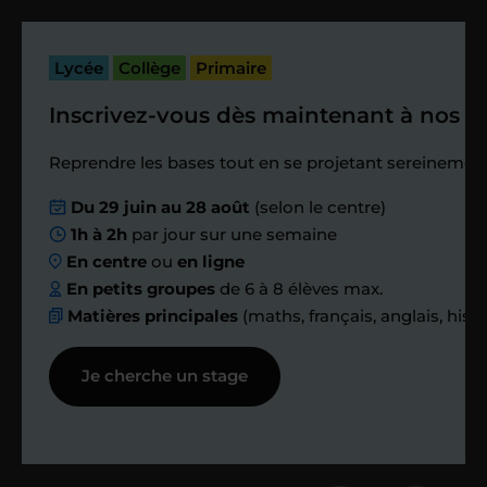
cette séance pour faire un premier
bilan et vérifier que tout s’est bien
passé.
Lycée
Collège
Primaire
Inscrivez-vous dès maintenant à nos st
Étape 4
Reprendre les bases tout en se projetant sereinement
Nous planifions
Du 29 juin au 28 août
(selon le centre)
1h à 2h
par jour sur une semaine
ensemble des
En centre
ou
en ligne
échanges réguliers
En petits groupes
de 6 à 8 élèves max.
Matières principales
(maths, français, anglais, hist
Afin de suivre le travail et les progrès
Je cherche un stage
réalisés, votre enseignant et moi-
même vous proposons des points et
des bilans tout au long de votre
accompagnement.