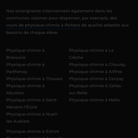
Nos enseignants interviennent également dans les
communes voisines pour dispenser, par exemple, des
cours de physique-chimie à Poitiers
de qualité adaptés aux
besoins de chaque élève.
Physique-chimie à
Physique-chimie à La
Bressuire
Crèche
Physique-chimie à
Physique-chimie à Chauray
Parthenay
Physique-chimie à Aiffres
Physique-chimie à Thouars
Physique-chimie à Cerizay
Physique-chimie à
Physique-chimie à Celles-
Mauléon
sur-Belle
Physique-chimie à Saint-
Physique-chimie à Melle
Maixent-l'École
Physique-chimie à Nueil-
les-Aubiers
Physique-chimie à Échiré