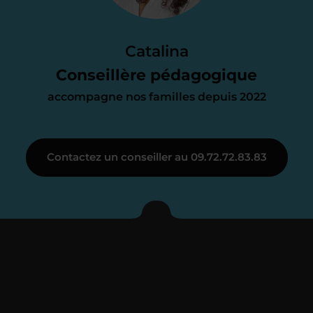
Le devis reçu vous convient ? C’est
parfait. À partir de maintenant nous
Catalina
nous occupons de tout.
Conseillère pédagogique
accompagne nos familles depuis 2022
Étape 3
Contactez un conseiller au 09.72.72.83.83
Je vous présente votre
enseignant sous 72
heures maximum
Vous fixez avec lui la date du premier
cours. Je vous recontacte à l’issue de