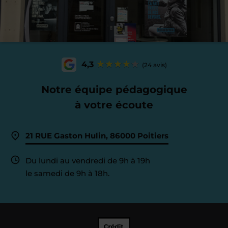
4,3
(24 avis)
Notre équipe pédagogique
à votre écoute
21 RUE Gaston Hulin, 86000 Poitiers
Du lundi au vendredi de 9h à 19h
le samedi de 9h à 18h.