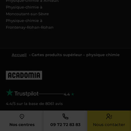
Physique-chimie à Airvault
Physique-chimie à
Moncoutant-sur-Sèvre
Physique-chimie à
Frontenay-Rohan-Rohan
Accueil
› Cartes produits supérieur – physique chimie
4.4
4.4/5 sur la base de
8061
avis
Acadomia
Nos centres
09 72 72 83 83
Nous contacter
Qui sommes-nous ?