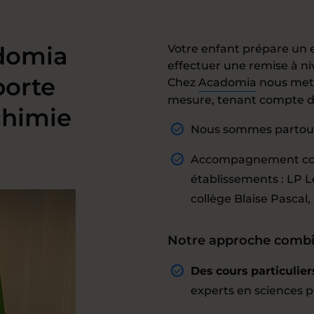
adomia
Votre enfant prépare un 
effectuer une remise à n
porte
Chez
Acadomia
nous met
mesure, tenant compte du
chimie
Nous sommes partout à
Accompagnement cons
établissements : LP L
collège Blaise Pascal,
Notre approche combine
Des cours particulier
experts en sciences 