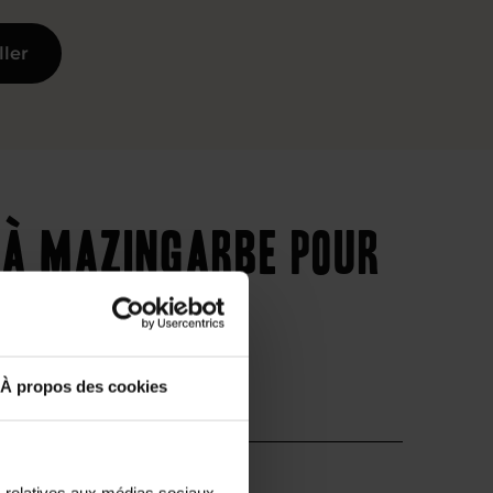
ller
e à Mazingarbe pour
À propos des cookies
Supérieur
s relatives aux médias sociaux