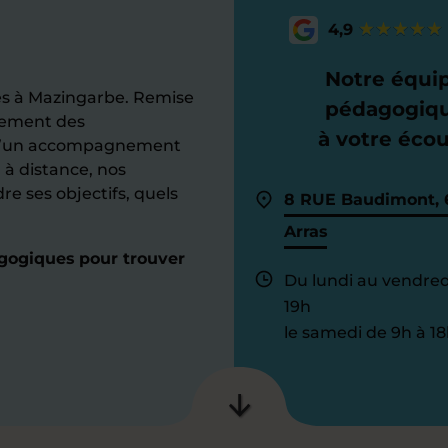
4,9
Notre équi
es à Mazingarbe. Remise
pédagogiq
ssement des
à votre éco
e d’un accompagnement
 à distance, nos
dre ses objectifs, quels
8 RUE Baudimont, 
Arras
agogiques pour trouver
Du lundi au vendred
19h
le samedi de 9h à 18