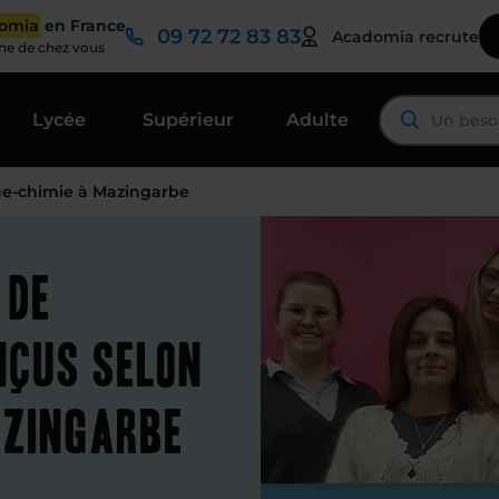
domia
en France
09 72 72 83 83
Acadomia recrute
che de chez vous
Lycée
Supérieur
Adulte
ue-chimie à Mazingarbe
 de
nçus selon
azingarbe