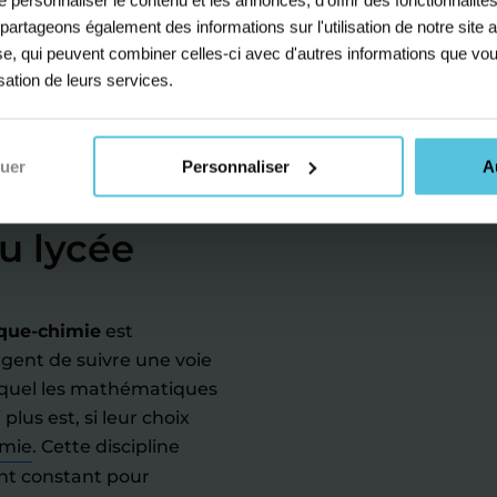
s partageons également des informations sur l'utilisation de notre sit
yse, qui peuvent combiner celles-ci avec d'autres informations que vou
isation de leurs services.
meilleure
ec des
nuer
Personnaliser
A
les de
u lycée
ique-chimie
est
gent de suivre une voie
equel les mathématiques
us est, si leur choix
imie
. Cette discipline
t constant pour