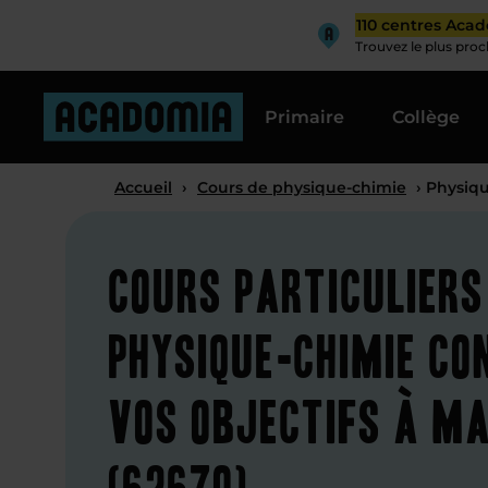
110 centres Aca
Trouvez le plus pro
Primaire
Collège
Accueil
›
Cours de physique-chimie
› Physiq
Cours particuliers
physique-chimie co
vos objectifs à M
(62670)