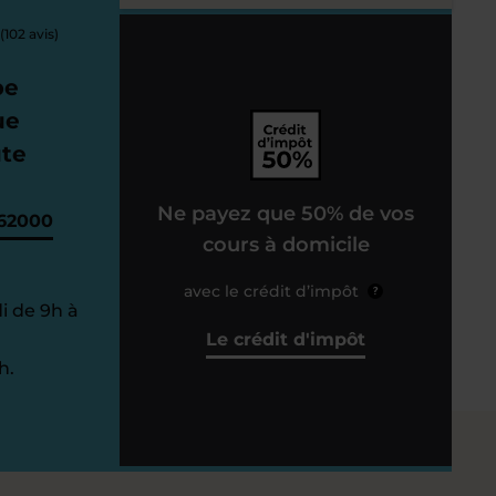
(102 avis)
pe
ue
ute
Ne payez que 50% de vos
62000
cours à domicile
avec le crédit d’impôt
?
i de 9h à
Le crédit d'impôt
h.