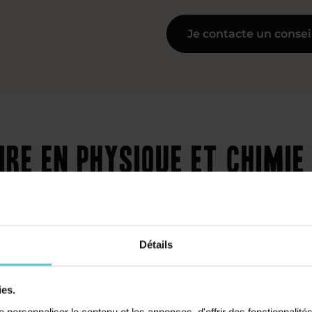
Je contacte un consei
ire en physique et chimi
Détails
ies.
Collège
personnaliser le contenu et les annonces, d'offrir des fonctionnalité