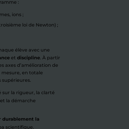
gramme :
mes, ions ;
troisième loi de Newton) ;
haque élève avec une
ance
et
discipline
. À partir
es axes d’amélioration de
r mesure, en totale
 supérieures.
 sur la rigueur, la clarté
e et la démarche
r durablement la
a scientifique.