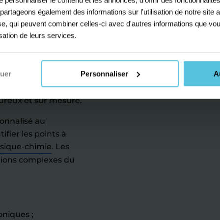
s partageons également des informations sur l'utilisation de notre sit
yse, qui peuvent combiner celles-ci avec d'autres informations que vou
isation de leurs services.
re une matière exigeante
 un rôle fondamental
tifique ou des concours
nuer
Personnaliser
A
rs post-bac.
C’est
seurs de
cours particuliers
reux et sur mesure.
sonnalisé au
ier les points à
ysique-chimie
. Les
tions complexes du
oniques ;