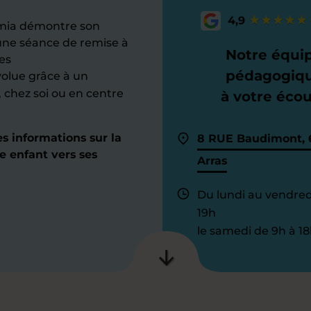
4,9
domia démontre son
 une séance de remise à
Notre équi
des
pédagogiq
volue grâce à un
chez soi ou en centre
à votre éco
s informations sur la
8 RUE Baudimont, 
 enfant vers ses
Arras
Du lundi au vendred
19h
le samedi de 9h à 18