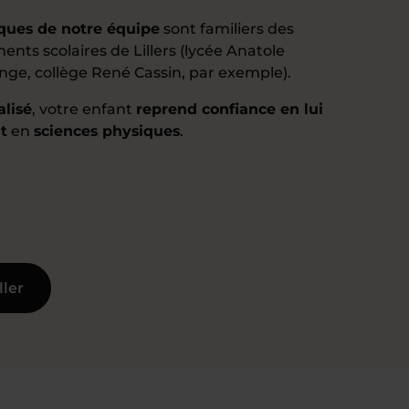
iques de notre équipe
sont familiers des
ments scolaires de Lillers (lycée Anatole
nge, collège René Cassin, par exemple).
alisé
, votre enfant
reprend confiance en lui
t
en
sciences physiques
.
ller