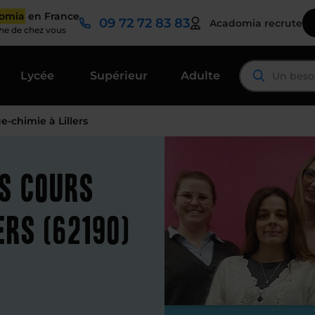
domia
en France
09 72 72 83 83
Acadomia recrute
che de chez vous
Lycée
Supérieur
Adulte
e-chimie à Lillers
es cours
ers (62190)