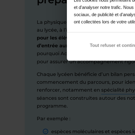
et d'analyser notre trafic. Nou
sociaux, de publicité et d'anal
ont collectées lors de votre util
La physique-chimie est connue pour êt
au lycée, à l’image des maths.
Elle joue
pour les élèves visant une prépa scien
Tout refuser et conti
d’entrée aux grandes écoles d’ingénieu
pourquoi Acadomia mobilise ses profes
pour assurer un accompagnement rigou
Chaque lycéen bénéficie d’un bilan per
commencement du parcours, pour identif
renforcer, notamment en
spécialité ph
séances sont construites autour des no
programme.
Par exemple :
espèces moléculaires et espèces i