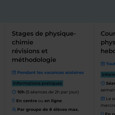
Stages de physique-
Cour
chimie
phys
révisions et
heb
méthodologie
Tout
Pendant les vacances scolaires
Infor
Informations pratiques
Séan
semai
10h
(5 séances de 2h par jour)
Le so
En centre
ou
en ligne
mercre
Par groupe de 8 élèves max.
En c