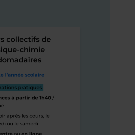
s collectifs de
ique-chimie
domadaires
e l’année scolaire
mations pratiques
ces à partir de 1h40
/
ne
ir après les cours, le
di ou le samedi
entre
ou
en ligne