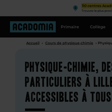
110 centres Aca
Trouvez le plus pro
Primaire
Collège
Accueil
›
Cours de physique-chimie
› Physiqu
Physique-chimie, d
particuliers à Lill
accessibles à tous