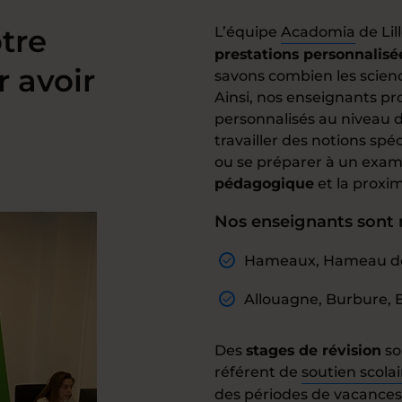
tre
L’équipe
Acadomia
de Li
prestations personnalisé
r avoir
savons combien les scien
Ainsi, nos enseignants p
personnalisés au niveau d
travailler des notions spé
ou se préparer à un exam
pédagogique
et la proxim
Nos enseignants sont mo
Hameaux, Hameau de 
Allouagne, Burbure, B
Des
stages de révision
so
référent de
soutien scolair
des périodes de vacances