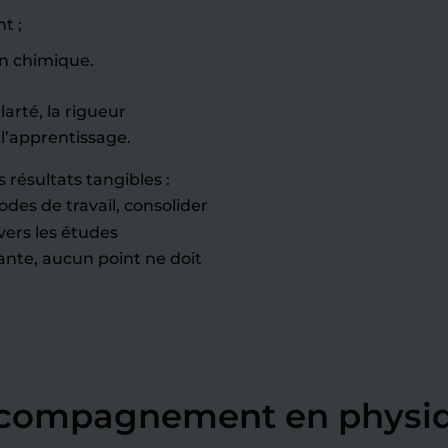
t ;
on chimique.
arté, la rigueur
l’apprentissage.
 résultats tangibles :
odes de travail, consolider
vers les études
ante, aucun point ne doit
accompagnement en physi