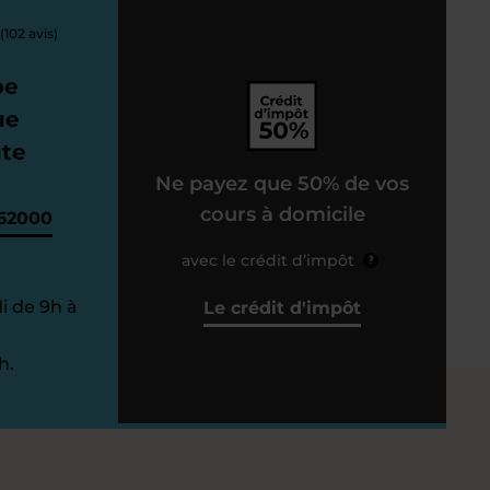
(102 avis)
pe
ue
ute
Ne payez que 50% de vos
cours à domicile
62000
avec le crédit d’impôt
?
i de 9h à
Le crédit d'impôt
h.