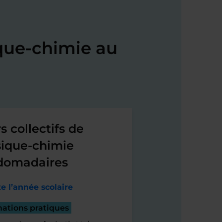
que-chimie au
s collectifs de
ique-chimie
domadaires
e l’année scolaire
mations pratiques