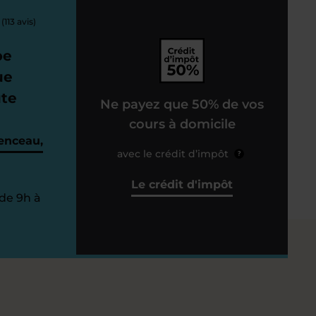
(113 avis)
pe
ue
ute
Ne payez que 50% de vos
cours à domicile
enceau,
avec le crédit d’impôt
?
Le crédit d'impôt
de 9h à