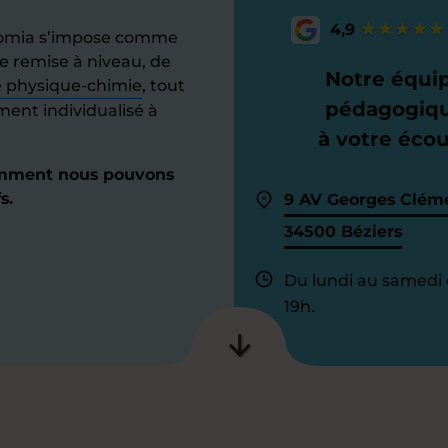
4,9
adomia s’impose comme
e remise à niveau, de
Notre équi
e physique-chimie
, tout
pédagogiq
nt individualisé à
à votre éco
omment nous pouvons
s.
9 AV Georges Clém
34500 Béziers
Du lundi au samedi 
19h.