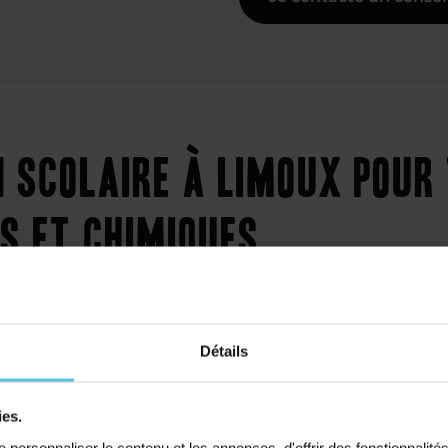
n scolaire à Limoux pour
es et chimiques
Détails
Collège
ies.
personnaliser le contenu et les annonces, d'offrir des fonctionnalité