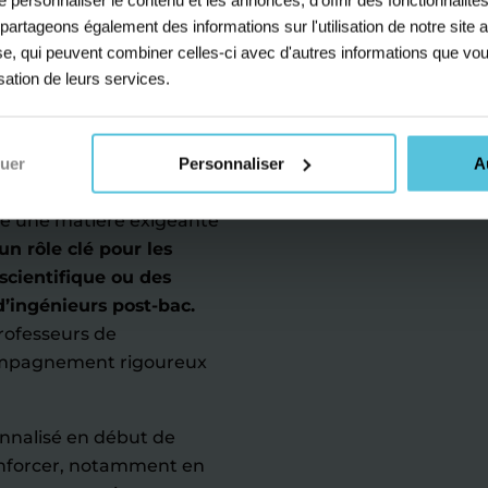
s partageons également des informations sur l'utilisation de notre sit
e-chimie au
yse, qui peuvent combiner celles-ci avec d'autres informations que vou
sa
isation de leurs services.
c
nuer
Personnaliser
A
re une matière exigeante
un rôle clé pour les
scientifique ou des
’ingénieurs post-bac.
rofesseurs de
ompagnement rigoureux
onnalisé en début de
 renforcer, notamment en