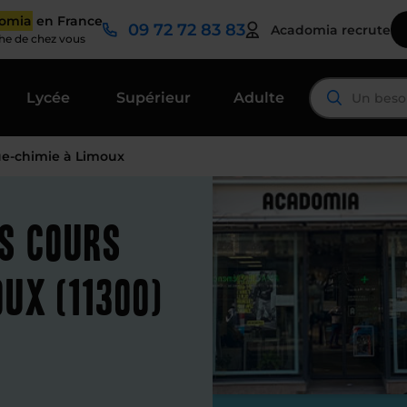
domia
en France
09 72 72 83 83
Acadomia recrute
che de chez vous
Lycée
Supérieur
Adulte
ue-chimie à Limoux
es cours
ux (11300)