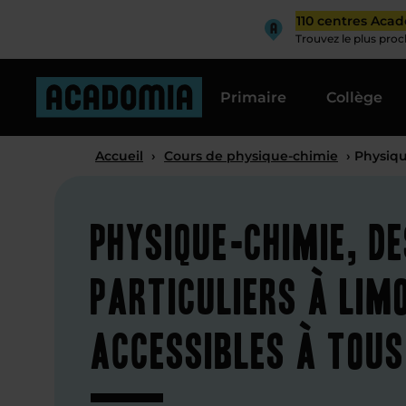
110 centres Aca
Trouvez le plus pro
Primaire
Collège
Accueil
›
Cours de physique-chimie
› Physiq
Physique-chimie, d
particuliers à Limo
accessibles à tous