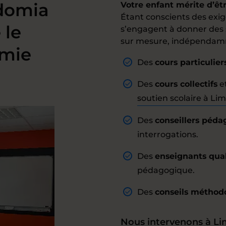
adomia
Votre enfant mérite d’êt
Étant conscients des exig
 le
s’engagent à donner des
sur mesure, indépendamme
imie
Des
cours particulier
Des
cours collectifs
e
soutien scolaire à Li
Des
conseillers péd
interrogations.
Des
enseignants qual
pédagogique.
Des
conseils méthod
Nous intervenons à Li