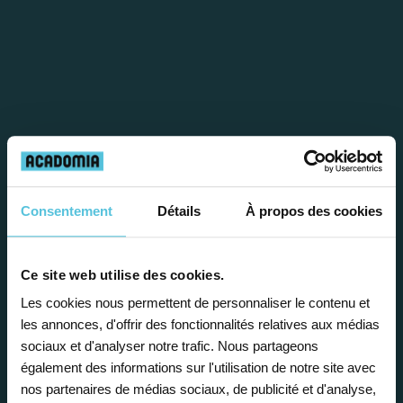
Étape 1
Consentement
Détails
À propos des cookies
Je vous propose un
Ce site web utilise des cookies.
bilan personnalisé
Les cookies nous permettent de personnaliser le contenu et
les annonces, d'offrir des fonctionnalités relatives aux médias
Gratuite et sans engagement, une
sociaux et d'analyser notre trafic. Nous partageons
également des informations sur l'utilisation de notre site avec
première étape pour faire le point sur
nos partenaires de médias sociaux, de publicité et d'analyse,
la situation scolaire de votre enfant, ses