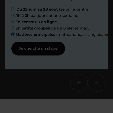
Nous planifions
Du 29 juin au 28 août
(selon le centre)
1h à 2h
par jour sur une semaine
ensemble des
En centre
ou
en ligne
échanges réguliers
En petits groupes
de 6 à 8 élèves max.
Matières principales
(maths, français, anglais, hist
Afin de suivre le travail et les progrès
Je cherche un stage
réalisés, votre enseignant et moi-
même vous proposons des points et
des bilans tout au long de votre
accompagnement.