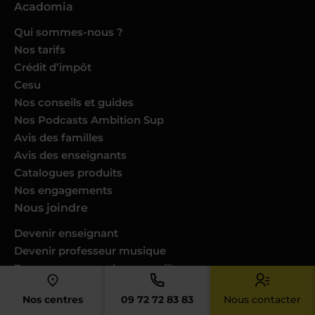
Acadomia
Qui sommes-nous ?
Nos tarifs
Crédit d’impôt
Cesu
Nos conseils et guides
Nos Podcasts Ambition Sup
Avis des familles
Avis des enseignants
Catalogues produits
Nos engagements
Nous joindre
Devenir enseignant
Devenir professeur musique
Trouver un cours dans ma ville
Donner des cours dans votre ville
Nos centres
09 72 72 83 83
Nous contacter
Espace RH