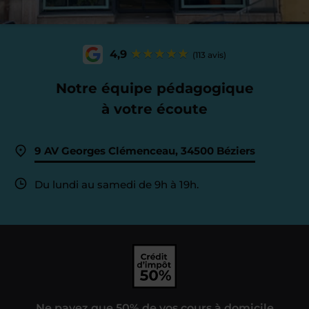
4,9
(113 avis)
Notre équipe pédagogique
à votre écoute
9 AV Georges Clémenceau, 34500 Béziers
Du lundi au samedi de 9h à 19h.
Ne payez que 50% de vos cours à domicile