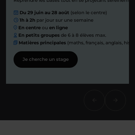
Reprendre les bases tout en se projetant sereinement
Nous planifions
Du 29 juin au 28 août
(selon le centre)
1h à 2h
par jour sur une semaine
ensemble des
En centre
ou
en ligne
échanges réguliers
En petits groupes
de 6 à 8 élèves max.
Matières principales
(maths, français, anglais, hist
Afin de suivre le travail et les progrès
Je cherche un stage
réalisés, votre enseignant et moi-
même vous proposons des points et
des bilans tout au long de votre
accompagnement.