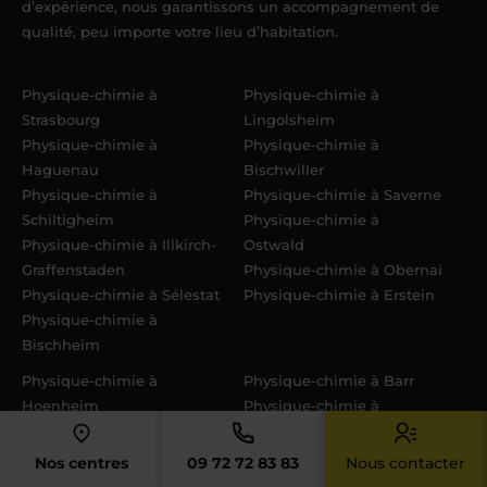
d’expérience, nous garantissons un accompagnement de
qualité, peu importe votre lieu d’habitation.
Physique-chimie à
Physique-chimie à
Strasbourg
Lingolsheim
Physique-chimie à
Physique-chimie à
Haguenau
Bischwiller
Physique-chimie à
Physique-chimie à Saverne
Schiltigheim
Physique-chimie à
Physique-chimie à Illkirch-
Ostwald
Graffenstaden
Physique-chimie à Obernai
Physique-chimie à Sélestat
Physique-chimie à Erstein
Physique-chimie à
Bischheim
Physique-chimie à
Physique-chimie à Barr
Hoenheim
Physique-chimie à
Physique-chimie à
Eckbolsheim
Brumath
Physique-chimie à La
Nos centres
09 72 72 83 83
Nous contacter
Physique-chimie à
Wantzenau