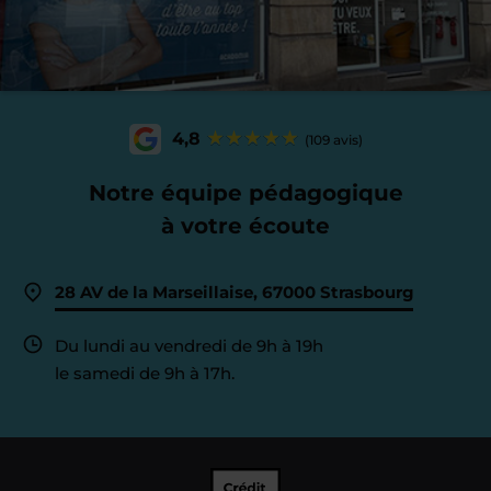
4,8
(109 avis)
Notre équipe pédagogique
à votre écoute
28 AV de la Marseillaise, 67000 Strasbourg
Du lundi au vendredi de 9h à 19h
le samedi de 9h à 17h.