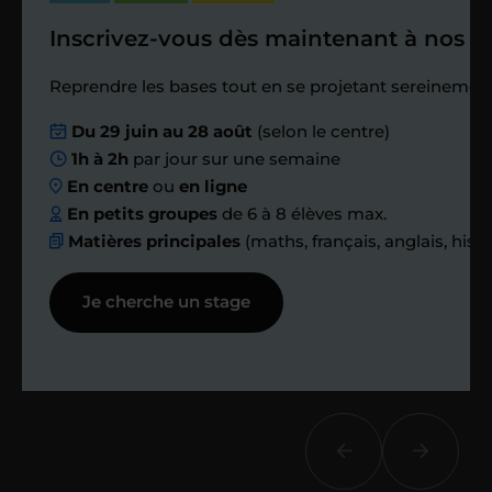
Inscrivez-vous dès maintenant à nos st
Étape 4
Reprendre les bases tout en se projetant sereinement
Nous planifions
Du 29 juin au 28 août
(selon le centre)
1h à 2h
par jour sur une semaine
ensemble des
En centre
ou
en ligne
échanges réguliers
En petits groupes
de 6 à 8 élèves max.
Matières principales
(maths, français, anglais, hist
Afin de suivre le travail et les progrès
Je cherche un stage
réalisés, votre enseignant et moi-
même vous proposons des points et
des bilans tout au long de votre
accompagnement.