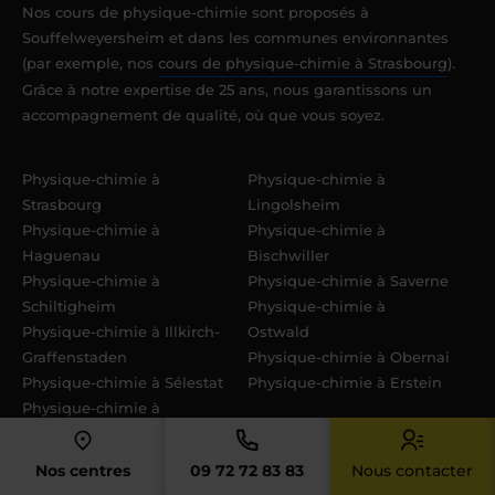
Nos cours de physique-chimie sont proposés à
Souffelweyersheim et dans les communes environnantes
(par exemple, nos
cours de physique-chimie à Strasbourg
).
Grâce à notre expertise de 25 ans, nous garantissons un
accompagnement de qualité, où que vous soyez.
Physique-chimie à
Physique-chimie à
Strasbourg
Lingolsheim
Physique-chimie à
Physique-chimie à
Haguenau
Bischwiller
Physique-chimie à
Physique-chimie à Saverne
Schiltigheim
Physique-chimie à
Physique-chimie à Illkirch-
Ostwald
Graffenstaden
Physique-chimie à Obernai
Physique-chimie à Sélestat
Physique-chimie à Erstein
Physique-chimie à
Bischheim
Physique-chimie à
Physique-chimie à
Nos centres
09 72 72 83 83
Nous contacter
Hoenheim
Eckbolsheim