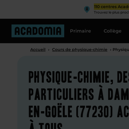
110 centres Aca
Trouvez le plus pro
Primaire
Collège
Accueil
›
Cours de physique-chimie
› Physiq
Physique-chimie, d
particuliers à Da
en-Goële (77230) a
à tous