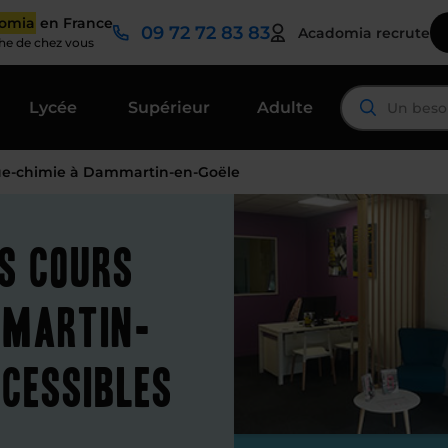
domia
en France
09 72 72 83 83
Acadomia recrute
che de chez vous
Lycée
Supérieur
Adulte
ue-chimie à Dammartin-en-Goële
es cours
mmartin-
ccessibles