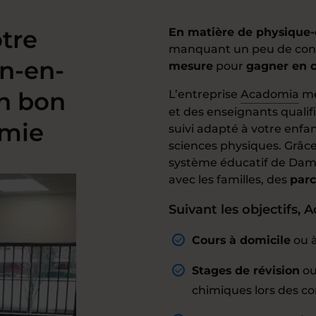
tre
En matière de physique
manquant un peu de conf
n-en-
mesure
pour
gagner en 
un bon
L’entreprise
Acadomia
me
et des enseignants qualifi
imie
suivi adapté à votre enfa
sciences physiques. Grâc
système éducatif de Damm
avec les familles, des
parc
Suivant les objectifs,
Cours à domicile
ou à
Stages de révision
ou
chimiques lors des co