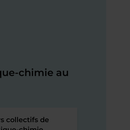
que-chimie au
s collectifs de
ique-chimie