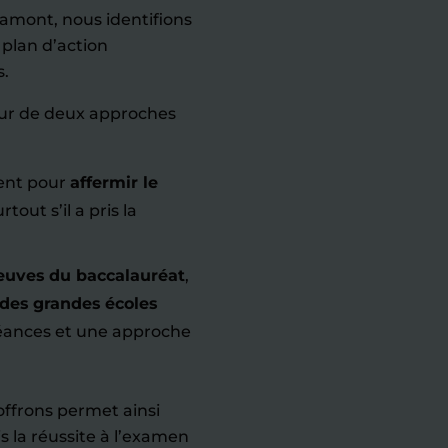
 amont, nous identifions
 plan d’action
s.
ur de deux approches
ment pour
affermir le
rtout s’il a pris la
euves du baccalauréat
,
 des grandes écoles
éances et une approche
offrons permet ainsi
is la réussite à l’examen