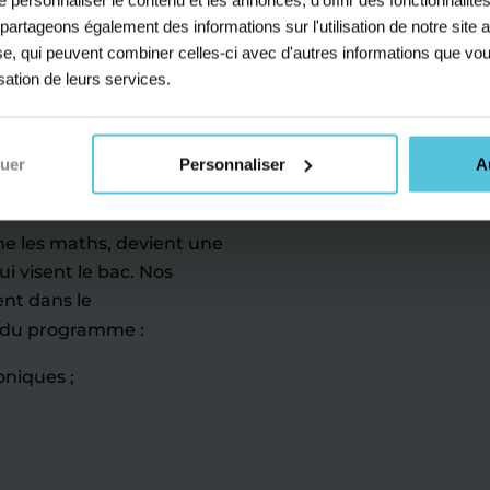
s partageons également des informations sur l'utilisation de notre sit
que-chimie
yse, qui peuvent combiner celles-ci avec d'autres informations que vou
isation de leurs services.
ir sa
c
nuer
Personnaliser
A
me les maths, devient une
i visent le bac. Nos
nt dans le
 du programme :
oniques ;