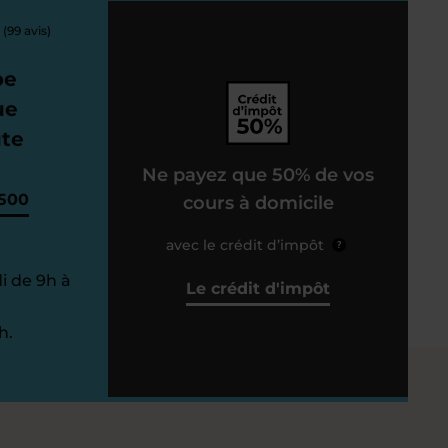
(99 avis)
pe
ue
ute
Ne payez que 50% de vos
7500
cours à domicile
avec le crédit d’impôt
?
i de 9h à
Le crédit d'impôt
h.