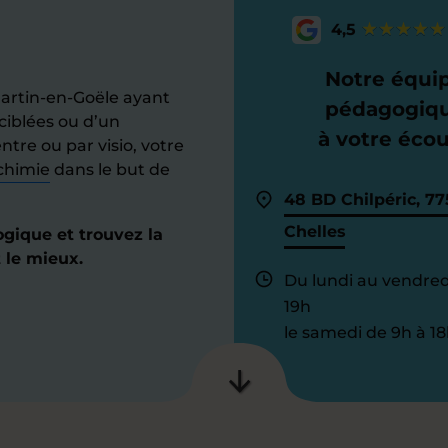
4,5
Notre équi
rtin-en-Goële ayant
pédagogiq
ciblées ou d’un
à votre éco
tre ou par visio, votre
chimie
dans le but de
48 BD Chilpéric, 7
Chelles
gique et trouvez la
 le mieux.
Du lundi au vendred
19h
le samedi de 9h à 18