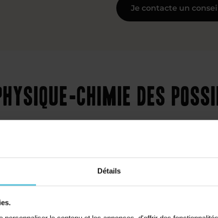
Je contacte un consei
hysique-chimie des possi
Détails
Collège
ies.
personnaliser le contenu et les annonces, d'offrir des fonctionnalité