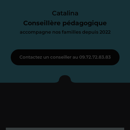
Le devis reçu vous convient ? C’est
parfait. À partir de maintenant nous
Catalina
nous occupons de tout.
Conseillère pédagogique
accompagne nos familles depuis 2022
Étape 3
Contactez un conseiller au 09.72.72.83.83
Je vous présente votre
enseignant sous 72
heures maximum
Vous fixez avec lui la date du premier
cours. Je vous recontacte à l’issue de
cette séance pour faire un premier