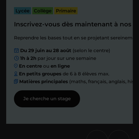
bilan et vérifier que tout s’est bien
passé.
Lycée
Collège
Primaire
Inscrivez-vous dès maintenant à nos st
Étape 4
Reprendre les bases tout en se projetant sereinement
Nous planifions
Du 29 juin au 28 août
(selon le centre)
1h à 2h
par jour sur une semaine
ensemble des
En centre
ou
en ligne
échanges réguliers
En petits groupes
de 6 à 8 élèves max.
Matières principales
(maths, français, anglais, hist
Afin de suivre le travail et les progrès
Je cherche un stage
réalisés, votre enseignant et moi-
même vous proposons des points et
des bilans tout au long de votre
accompagnement.