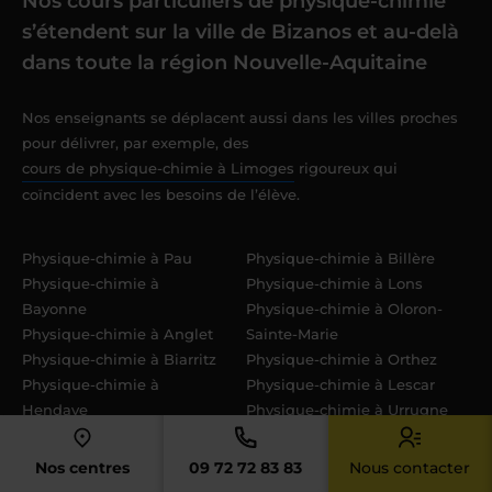
Nos cours particuliers de physique-chimie
s’étendent sur la ville de Bizanos et au-delà
dans toute la région Nouvelle-Aquitaine
Nos enseignants se déplacent aussi dans les villes proches
pour délivrer, par exemple, des
cours de physique-chimie à Limoges
rigoureux qui
coïncident avec les besoins de l’élève.
Physique-chimie à Pau
Physique-chimie à Billère
Physique-chimie à
Physique-chimie à Lons
Bayonne
Physique-chimie à Oloron-
Physique-chimie à Anglet
Sainte-Marie
Physique-chimie à Biarritz
Physique-chimie à Orthez
Physique-chimie à
Physique-chimie à Lescar
Hendaye
Physique-chimie à Urrugne
Physique-chimie à Saint-
Jean-de-Luz
Nos centres
09 72 72 83 83
Nous contacter