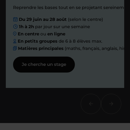
Reprendre les bases tout en se projetant sereinement
Nous planifions
Du 29 juin au 28 août
(selon le centre)
1h à 2h
par jour sur une semaine
ensemble des
En centre
ou
en ligne
échanges réguliers
En petits groupes
de 6 à 8 élèves max.
Matières principales
(maths, français, anglais, hist
Afin de suivre le travail et les progrès
Je cherche un stage
réalisés, votre enseignant et moi-
même vous proposons des points et
des bilans tout au long de votre
accompagnement.