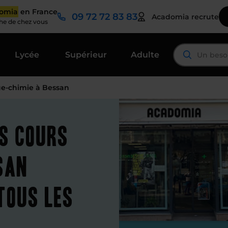
domia
en France
09 72 72 83 83
Acadomia recrute
che de chez vous
Lycée
Supérieur
Adulte
ue-chimie à Bessan
es cours
san
tous les