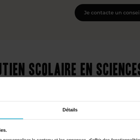
Je contacte un consei
utien scolaire en science
oit le niveau
Détails
ies.
Collège
personnaliser le contenu et les annonces, d'offrir des fonctionnalité