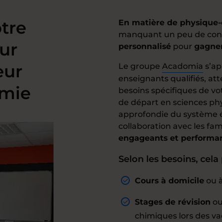
tre
En matière de physique
manquant un peu de conf
ur
personnalisé
pour
gagne
eur
Le groupe
Acadomia
s’ap
enseignants qualifiés, at
imie
besoins spécifiques de v
de départ en sciences ph
approfondie du système éd
collaboration avec les fam
engageants et performa
Selon les besoins, cela 
Cours à domicile
ou à
Stages de révision
ou
chimiques lors des v