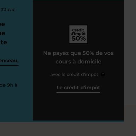
(113 avis)
pe
ue
ute
Ne payez que 50% de vos
enceau,
cours à domicile
avec le crédit d’impôt
?
de 9h à
Le crédit d'impôt