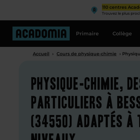
110 centres Aca
Trouvez le plus pro
Primaire
Collège
Accueil
›
Cours de physique-chimie
› Physiq
Physique-chimie, d
particuliers à Bes
(34550) adaptés à 
niveaux