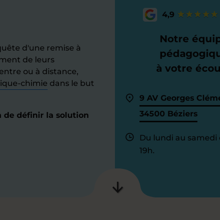
4,9
Notre équi
quête d'une remise à
pédagogiq
ement de leurs
à votre éco
entre ou à distance,
sique-chimie
dans le but
9 AV Georges Clém
34500 Béziers
de définir la solution
Du lundi au samedi 
19h.