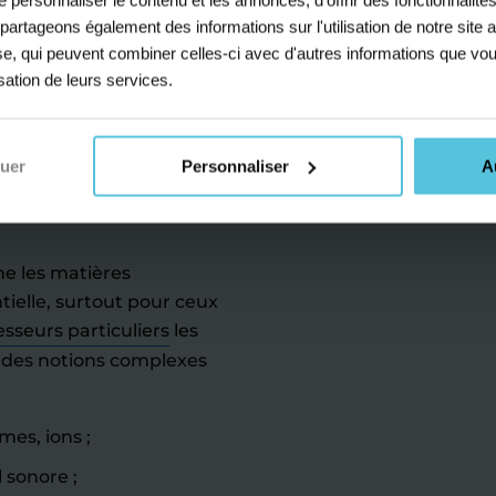
s partageons également des informations sur l'utilisation de notre sit
yse, qui peuvent combiner celles-ci avec d'autres informations que vou
es de
isation de leurs services.
 lycée :
nuer
Personnaliser
A
r au bac
me les matières
tielle, surtout pour ceux
esseurs particuliers
les
des notions complexes
mes, ions ;
 sonore ;