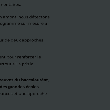
mentaires.
 en amont, nous détectons
n programme sur mesure à
ur de deux approches
ment pour
renforcer le
rtout s’il a pris la
reuves du baccalauréat
,
 des grandes écoles
éances et une approche