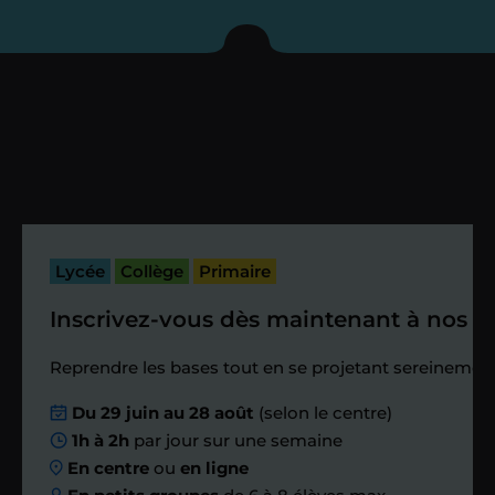
enseignant sous 72
heures maximum
Vous fixez avec lui la date du premier
cours. Je vous recontacte à l’issue de
cette séance pour faire un premier
bilan et vérifier que tout s’est bien
passé.
Lycée
Collège
Primaire
Inscrivez-vous dès maintenant à nos st
Étape 4
Reprendre les bases tout en se projetant sereinement
Nous planifions
Du 29 juin au 28 août
(selon le centre)
1h à 2h
par jour sur une semaine
ensemble des
En centre
ou
en ligne