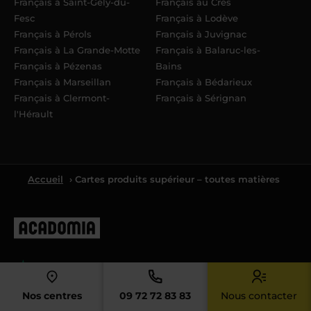
Français à Saint-Gély-du-
Français au Crès
Fesc
Français à Lodève
Français à Pérols
Français à Juvignac
Français à La Grande-Motte
Français à Balaruc-les-
Français à Pézenas
Bains
Français à Marseillan
Français à Bédarieux
Français à Clermont-
Français à Sérignan
l'Hérault
Accueil
› Cartes produits supérieur – toutes matières
4.4
4.4/5 sur la base de
8061
avis
Nos centres
09 72 72 83 83
Nous contacter