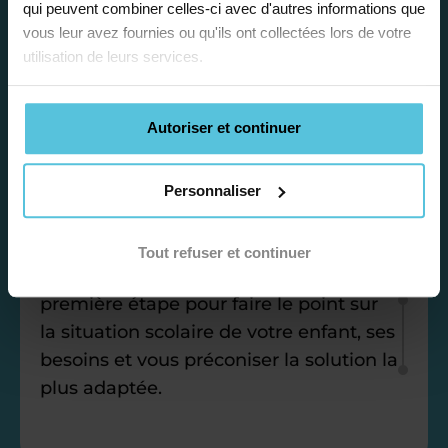
qui peuvent combiner celles-ci avec d'autres informations que
vous leur avez fournies ou qu'ils ont collectées lors de votre
utilisation de leurs services.
Étape 1
Autoriser et continuer
Je vous propose un
Personnaliser
bilan personnalisé
Tout refuser et continuer
Gratuite et sans engagement, une
première étape pour faire le point sur
la situation scolaire de votre enfant, ses
besoins et vous préconiser la solution la
plus adaptée.