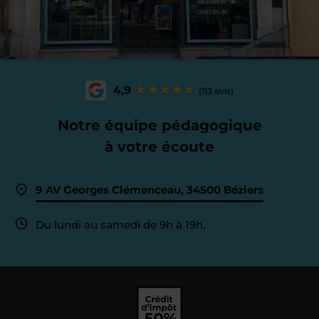
4,9
(113 avis)
Notre équipe pédagogique
à votre écoute
9 AV Georges Clémenceau, 34500 Béziers
Du lundi au samedi de 9h à 19h.